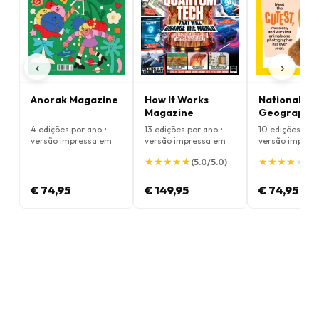
‹
›
Anorak Magazine
How It Works
National
Magazine
Geographic
Magazine
4 edições por ano •
13 edições por ano •
10 edições por 
versão impressa em
versão impressa em
versão impres
Inglês
Inglês
Inglês
★
★
★
★
★
★
★
★
★
★
★
★
★
★
★
★
★
★
★
★
(5.0/5.0)
(4.
€ 74,95
€ 149,95
€ 74,95