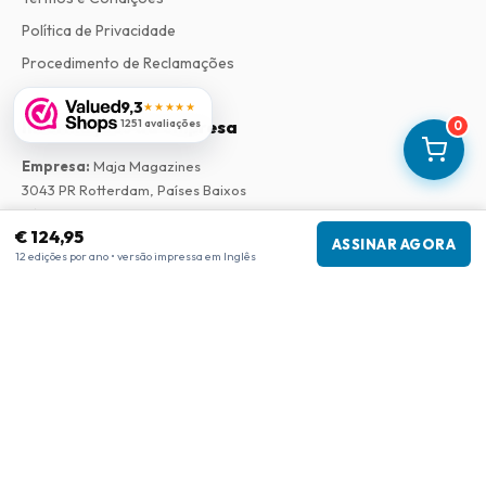
Política de Privacidade
Procedimento de Reclamações
9,3
★★★★★
1251 avaliações
Informações da empresa
0
Empresa
:
Maja Magazines
3043 PR Rotterdam, Países Baixos
Número de IVA
:
NL817937778B01
€ 124,95
Câmara de Comércio
:
27300515
ASSINAR AGORA
12 edições por ano • versão impressa em Inglês
Nossa Rede
www.tijdschriftenzo.nl
www.englischezeitschriften.de
www.magazinesenanglais.fr
www.rivisteininglese.it
www.papermagazines.com
www.americanmagazines.co.uk