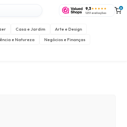
9,3
0
★★★★★
1251 avaliações
zer
Casa e Jardim
Arte e Design
ência e Natureza
Negócios e Finanças