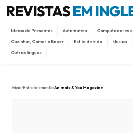
REVISTAS
EM INGL
Ideias de Presentes
Automotivo
Computadores e 
Cozinhar, Comer e Beber
Estilo de vida
Música
Outras línguas
Início
Entretenimento
Animals & You Magazine
/
/