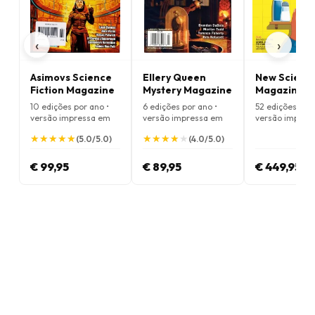
‹
›
Asimovs Science
Ellery Queen
New Scienti
Fiction Magazine
Mystery Magazine
Magazine
10 edições por ano •
6 edições por ano •
52 edições por 
versão impressa em
versão impressa em
versão impres
Inglês
Inglês
Inglês
★
★
★
★
★
★
★
★
★
★
★
★
★
★
★
★
★
★
★
★
(5.0/5.0)
(4.0/5.0)
€ 99,95
€ 89,95
€ 449,95