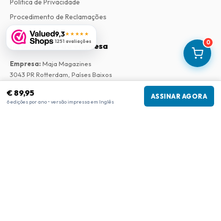
Política de Privacidade
Procedimento de Reclamações
9,3
★★★★★
1251 avaliações
0
Informações da empresa
Empresa
:
Maja Magazines
3043 PR Rotterdam, Países Baixos
Número de IVA
:
NL817937778B01
€ 89,95
ASSINAR AGORA
Câmara de Comércio
:
27300515
6 edições por ano • versão impressa em Inglês
Nossa Rede
www.tijdschriftenzo.nl
www.englischezeitschriften.de
www.magazinesenanglais.fr
www.rivisteininglese.it
www.papermagazines.com
www.americanmagazines.co.uk
www.engelskatidskrifter.se