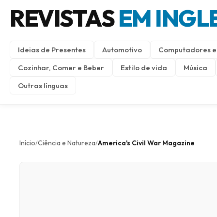
REVISTAS
EM INGL
Ideias de Presentes
Automotivo
Computadores e 
Cozinhar, Comer e Beber
Estilo de vida
Música
Outras línguas
Início
Ciência e Natureza
America's Civil War Magazine
/
/