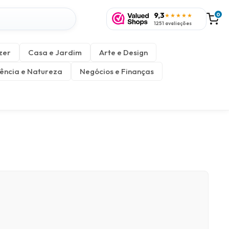
9,3
0
★★★★★
1251 avaliações
zer
Casa e Jardim
Arte e Design
ência e Natureza
Negócios e Finanças