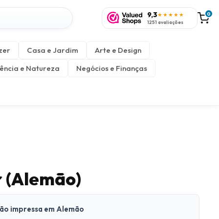
9,3
0
★★★★★
1251 avaliações
zer
Casa e Jardim
Arte e Design
ência e Natureza
Negócios e Finanças
 (Alemão)
rsão impressa em Alemão