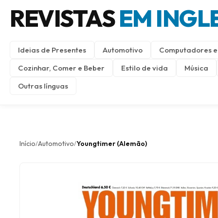
REVISTAS
EM INGL
Ideias de Presentes
Automotivo
Computadores e 
Cozinhar, Comer e Beber
Estilo de vida
Música
Outras línguas
Início
Automotivo
Youngtimer (Alemão)
/
/