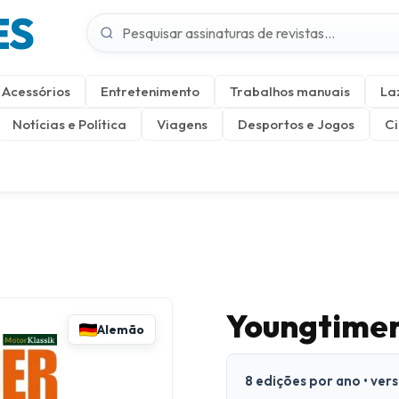
ES
Acessórios
Entretenimento
Trabalhos manuais
La
Notícias e Política
Viagens
Desportos e Jogos
Ci
Youngtimer
Alemão
8 edições por ano • ve