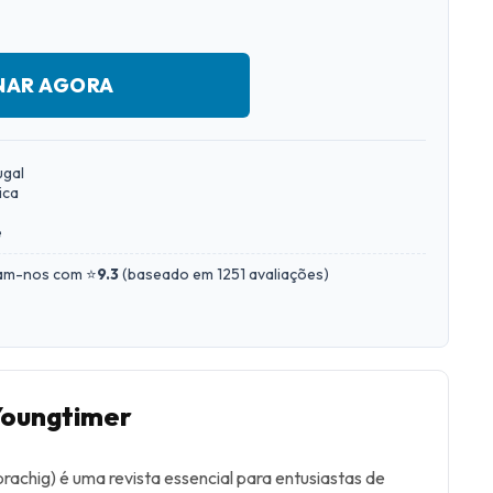
NAR AGORA
ugal
ica
e
iam-nos com ⭐
9.3
(
baseado em 1251 avaliações
)
Youngtimer
achig) é uma revista essencial para entusiastas de