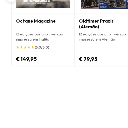
Octane Magazine
Oldtimer Praxis
(Alemão)
12 edições por ano • versão
12 edições por ano • versão
impressa em Inglês
impressa em Alemão
★
★
★
★
★
★
★
★
★
★
(5.0/5.0)
€ 149,95
€ 79,95