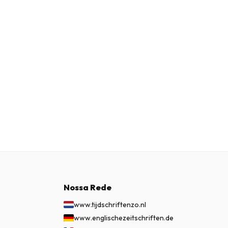
Nossa Rede
www.tijdschriftenzo.nl
www.englischezeitschriften.de