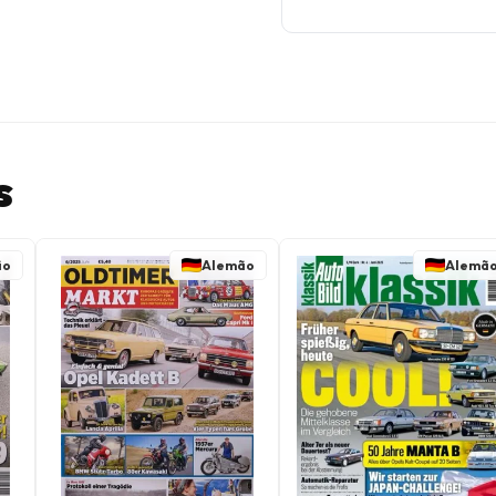
s
ão
Alemão
Alemã