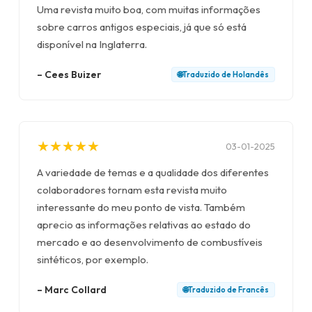
Uma revista muito boa, com muitas informações
sobre carros antigos especiais, já que só está
disponível na Inglaterra.
–
Cees Buizer
🌐
Traduzido de
Holandês
★
★
★
★
★
★
★
★
★
★
03-01-2025
A variedade de temas e a qualidade dos diferentes
colaboradores tornam esta revista muito
interessante do meu ponto de vista. Também
aprecio as informações relativas ao estado do
mercado e ao desenvolvimento de combustíveis
sintéticos, por exemplo.
–
Marc Collard
🌐
Traduzido de
Francês