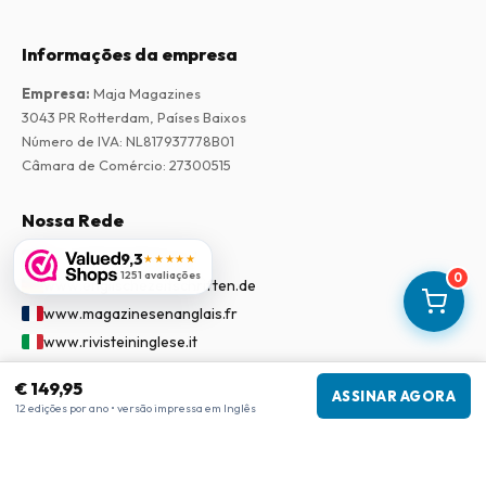
Informações da empresa
Empresa
:
Maja Magazines
3043 PR Rotterdam, Países Baixos
Número de IVA
:
NL817937778B01
Câmara de Comércio
:
27300515
Nossa Rede
www.tijdschriftenzo.nl
9,3
★★★★★
1251 avaliações
0
www.englischezeitschriften.de
www.magazinesenanglais.fr
www.rivisteininglese.it
www.papermagazines.com
€ 149,95
ASSINAR AGORA
www.americanmagazines.co.uk
12 edições por ano • versão impressa em Inglês
www.engelskatidskrifter.se
www.internationalemagasiner.dk
www.englanninkielisetlehdet.fi