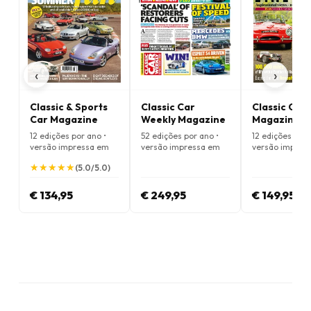
‹
›
Classic & Sports
Classic Car
Classic Cars
Car Magazine
Weekly Magazine
Magazine
12 edições por ano •
52 edições por ano •
12 edições por 
versão impressa em
versão impressa em
versão impres
Inglês
Inglês
Inglês
★
★
★
★
★
★
★
★
★
★
(5.0/5.0)
€ 134,95
€ 249,95
€ 149,95