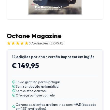
Octane Magazine
★
★
★
★
★
★
★
★
★
★
3
Avaliações
(5.0/5.0)
12 edições por ano • versão impressa em Inglês
€ 149,95
Envio gratuito para Portugal
Sem renovação automática
Sem custos ocultos
Ofereça ou fique com ele
Os nossos clientes avaliam-nos com ⭐
9.3
(
baseado
em 1251 avaliações
)