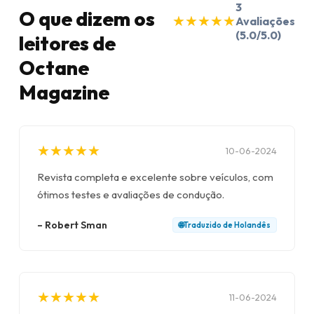
3
O que dizem os
★
★
★
★
★
★
★
★
★
★
Avaliações
(5.0/5.0)
leitores de
Octane
Magazine
★
★
★
★
★
★
★
★
★
★
10-06-2024
Revista completa e excelente sobre veículos, com
ótimos testes e avaliações de condução.
–
Robert Sman
🌐
Traduzido de
Holandês
★
★
★
★
★
★
★
★
★
★
11-06-2024