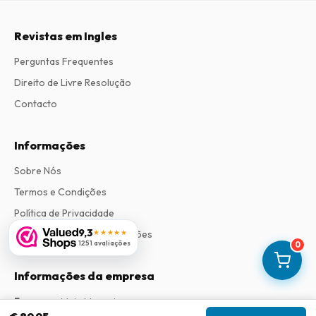
Revistas em Ingles
Perguntas Frequentes
Direito de Livre Resolução
Contacto
Informações
Sobre Nós
Termos e Condições
Política de Privacidade
9,3
★★★★★
Procedimento de Reclamações
1251 avaliações
0
Informações da empresa
Empresa
:
Maja Magazines