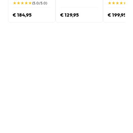
★
★
★
★
★
★
★
★
★
★
★
★
★
★
★
★
★
★
★
★
(5.0/5.0)
(5.
€ 184,95
€ 129,95
€ 199,95