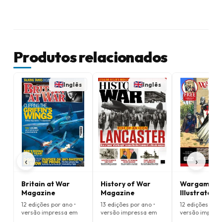
Produtos relacionados
Inglês
Inglês
‹
›
Britain at War
History of War
Wargames
Magazine
Magazine
Illustrated
Magazine
12 edições por ano •
13 edições por ano •
12 edições por 
versão impressa em
versão impressa em
versão impres
Inglês
Inglês
Inglês