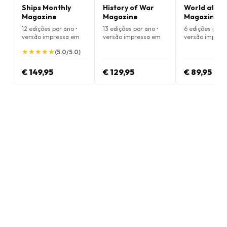
Ships Monthly
History of War
World at Wa
Magazine
Magazine
Magazine
12 edições por ano •
13 edições por ano •
6 edições por a
versão impressa em
versão impressa em
versão impres
Inglês
Inglês
Inglês
★
★
★
★
★
★
★
★
★
★
(5.0/5.0)
€ 149,95
€ 129,95
€ 89,95