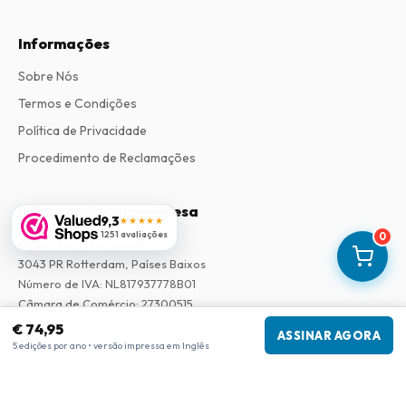
Informações
Sobre Nós
Termos e Condições
Política de Privacidade
Procedimento de Reclamações
Informações da empresa
9,3
★★★★★
1251 avaliações
0
Empresa
:
Maja Magazines
3043 PR Rotterdam, Países Baixos
Número de IVA
:
NL817937778B01
Câmara de Comércio
:
27300515
€ 74,95
ASSINAR AGORA
5 edições por ano • versão impressa em Inglês
Nossa Rede
www.tijdschriftenzo.nl
www.englischezeitschriften.de