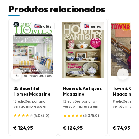
Produtos relacionados
Inglês
Inglês
‹
›
25 Beautiful
Homes & Antiques
Town & Cou
Homes Magazine
Magazine
Magazine
12 edições por ano •
12 edições por ano •
9 edições por a
versão impressa em
versão impressa em
versão impres
Inglês
Inglês
Inglês
★
★
★
★
★
★
★
★
★
★
★
★
★
★
★
★
★
★
★
★
(4.0/5.0)
(5.0/5.0)
€ 124,95
€ 124,95
€ 74,95