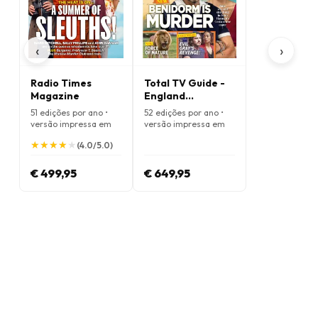
‹
›
Radio Times
Total TV Guide -
Magazine
England
Magazine
51 edições por ano •
52 edições por ano •
versão impressa em
versão impressa em
Inglês
Inglês
★
★
★
★
★
★
★
★
★
★
(4.0/5.0)
€ 499,95
€ 649,95