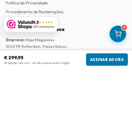
Política de Privacidade
Procedimento de Reclamações
9,3
★★★★★
1251 avaliações
0
Informações da empresa
Empresa
:
Maja Magazines
3043 PR Rotterdam, Países Baixos
Número de IVA
:
NL817937778B01
€ 299,95
Câmara de Comércio
:
27300515
ASSINAR AGORA
52 edições por ano • versão impressa em Inglês
Nossa Rede
www.tijdschriftenzo.nl
www.englischezeitschriften.de
www.magazinesenanglais.fr
www.rivisteininglese.it
www.papermagazines.com
www.americanmagazines.co.uk
www.engelskatidskrifter.se