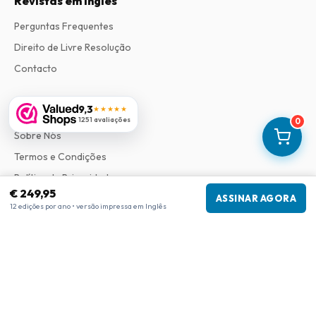
Revistas em Ingles
Perguntas Frequentes
Direito de Livre Resolução
Contacto
9,3
Informações
★★★★★
1251 avaliações
0
Sobre Nós
Termos e Condições
Política de Privacidade
€ 249,95
ASSINAR AGORA
Procedimento de Reclamações
12 edições por ano • versão impressa em Inglês
Informações da empresa
Empresa
:
Maja Magazines
3043 PR Rotterdam, Países Baixos
Número de IVA
:
NL817937778B01
Câmara de Comércio
:
27300515