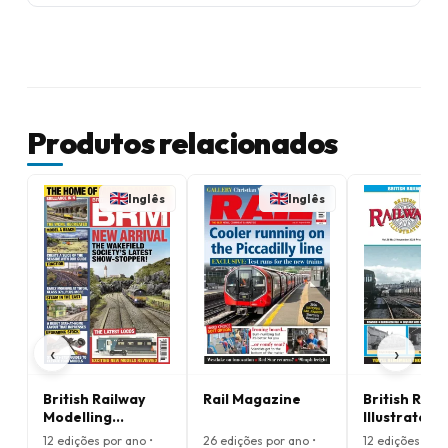
Produtos relacionados
Inglês
Inglês
‹
›
British Railway
Rail Magazine
British Rail
Modelling
Illustrated
Magazine
Magazine
12 edições por ano •
26 edições por ano •
12 edições por 