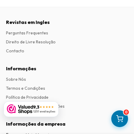
Revistas em Ingles
Perguntas Frequentes
Direito de Livre Resolução
Contacto
Informações
Sobre Nós
Termos e Condições
Política de Privacidade
Procedimento de Reclamações
9,3
★★★★★
1251 avaliações
0
Informações da empresa