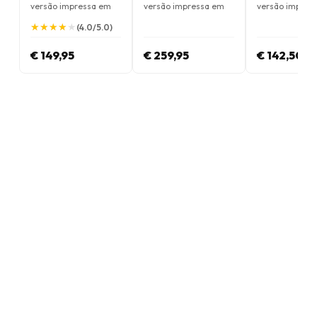
versão impressa em
versão impressa em
versão impres
Inglês
Inglês
Inglês
★
★
★
★
★
★
★
★
★
★
(4.0/5.0)
€ 149,95
€ 259,95
€ 142,50