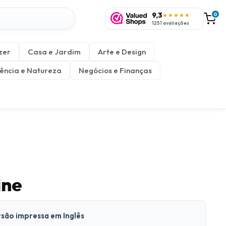
9,3
0
★★★★★
1251 avaliações
zer
Casa e Jardim
Arte e Design
ência e Natureza
Negócios e Finanças
ine
rsão impressa em Inglês