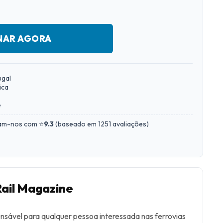
NAR AGORA
ugal
ica
e
iam-nos com ⭐
9.3
(
baseado em 1251 avaliações
)
Rail Magazine
ensável para qualquer pessoa interessada nas ferrovias