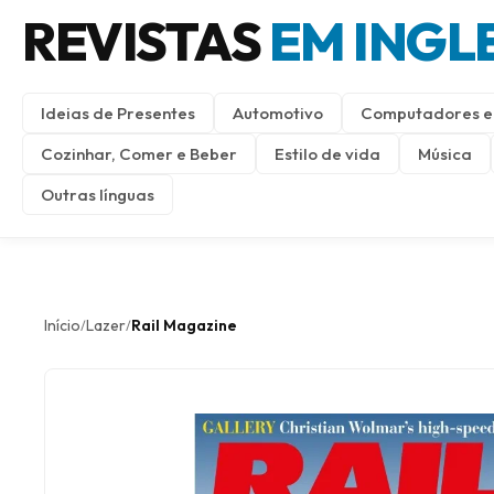
REVISTAS
EM INGL
Ideias de Presentes
Automotivo
Computadores e 
Cozinhar, Comer e Beber
Estilo de vida
Música
Outras línguas
Início
Lazer
Rail Magazine
/
/