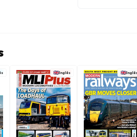
s
ês
Inglês
Inglê