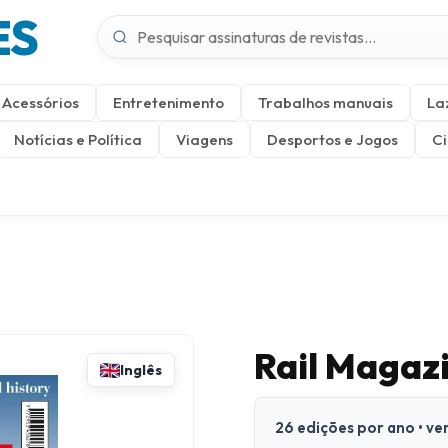
ES
Acessórios
Entretenimento
Trabalhos manuais
La
Notícias e Política
Viagens
Desportos e Jogos
Ci
Rail Magaz
Inglês
26 edições por ano • ve