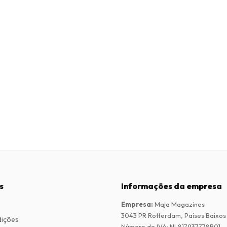
s
Informações da empresa
Empresa
:
Maja Magazines
3043 PR Rotterdam, Países Baixos
dições
Número de IVA
:
NL817937778B01