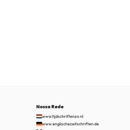
Nossa Rede
www.tijdschriftenzo.nl
www.englischezeitschriften.de