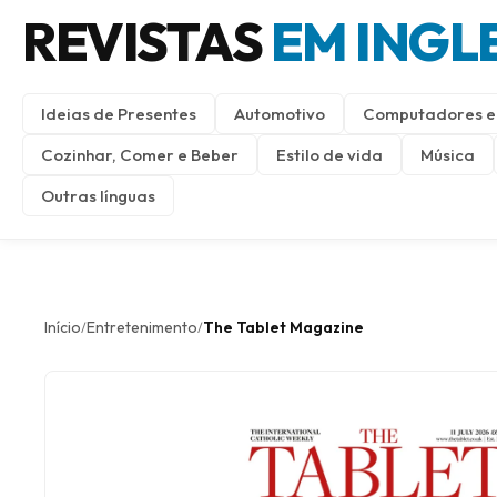
REVISTAS
EM INGL
Ideias de Presentes
Automotivo
Computadores e 
Cozinhar, Comer e Beber
Estilo de vida
Música
Outras línguas
Início
Entretenimento
The Tablet Magazine
/
/