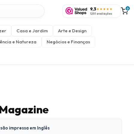
9,3
0
★★★★★
1251 avaliações
zer
Casa e Jardim
Arte e Design
ência e Natureza
Negócios e Finanças
 Magazine
rsão impressa em Inglês