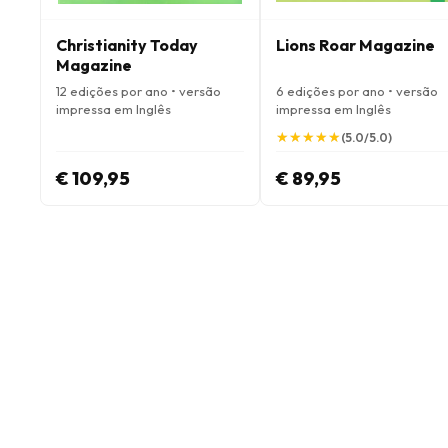
Christianity Today
Lions Roar Magazine
Magazine
12 edições por ano • versão
6 edições por ano • versão
impressa em Inglês
impressa em Inglês
★
★
★
★
★
★
★
★
★
★
(5.0/5.0)
€ 109,95
€ 89,95