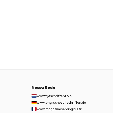
Nossa Rede
www.tijdschriftenzo.nl
www.englischezeitschriften.de
www.magazinesenanglais.fr