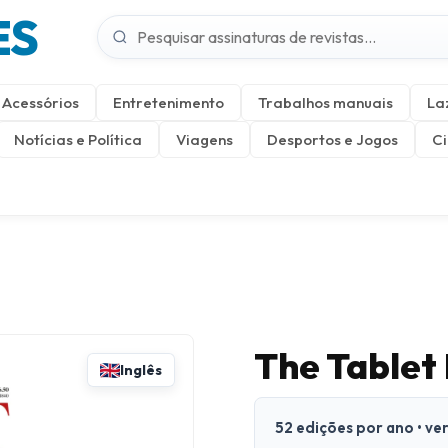
ES
Acessórios
Entretenimento
Trabalhos manuais
La
Notícias e Política
Viagens
Desportos e Jogos
Ci
The Tablet
Inglês
52 edições por ano • ve