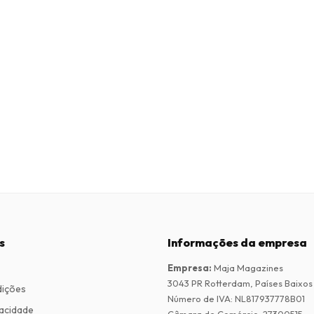
s
Informações da empresa
Empresa
:
Maja Magazines
3043 PR Rotterdam, Países Baixos
dições
Número de IVA
:
NL817937778B01
vacidade
Câmara de Comércio
:
27300515