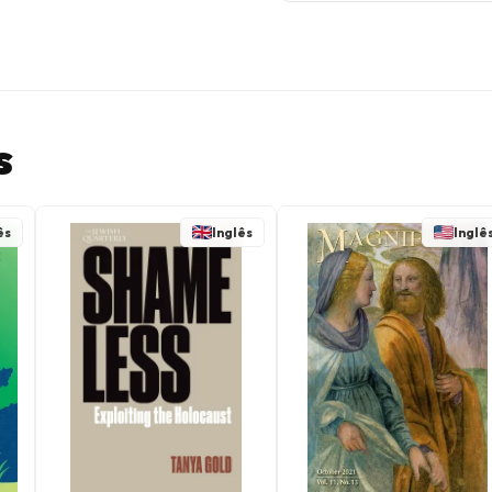
s
ês
Inglês
Inglê