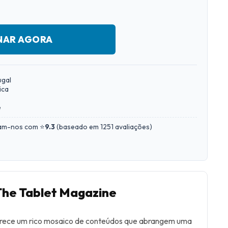
NAR AGORA
ugal
ica
e
iam-nos com ⭐
9.3
(
baseado em 1251 avaliações
)
The Tablet Magazine
erece um rico mosaico de conteúdos que abrangem uma