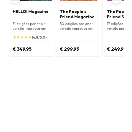
HELLO! Magazine
The People's
The People'
Friend Magazine
Friend Spec
Magazine
51 edições por ano •
50 edições por ano •
17 edições por 
versão impressa em
versão impressa em
versão impres
Inglês
Inglês
Inglês
★
★
★
★
★
★
★
★
★
★
(4.8/5.0)
€ 349,95
€ 299,95
€ 249,95