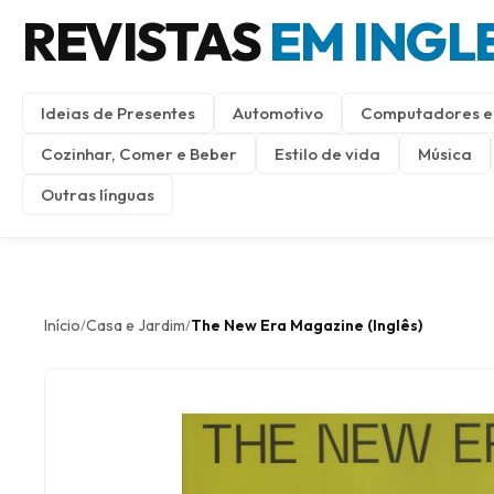
REVISTAS
EM INGL
Ideias de Presentes
Automotivo
Computadores e 
Cozinhar, Comer e Beber
Estilo de vida
Música
Outras línguas
Início
Casa e Jardim
The New Era Magazine (Inglês)
/
/