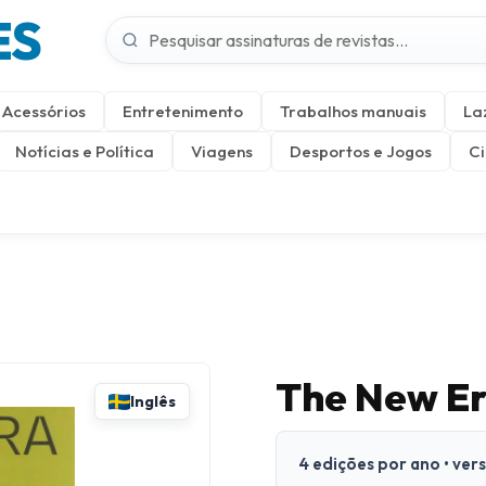
ES
Acessórios
Entretenimento
Trabalhos manuais
La
Notícias e Política
Viagens
Desportos e Jogos
Ci
The New Er
Inglês
4 edições por ano • ver