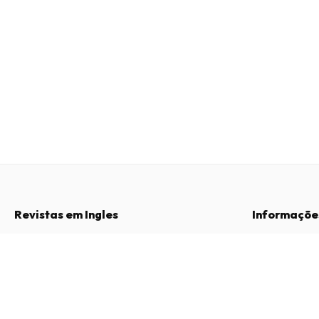
Revistas em Ingles
Informaçõe
Perguntas Frequentes
Sobre Nós
The New Era Magazine (Inglês)
Direito de Livre Resolução
Termos e Con
4 edições por ano • versão impressa em Inglês
Contacto
Política de Pri
Procedimento 