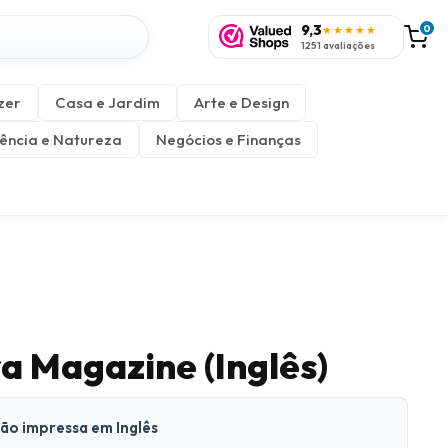
9,3
0
★★★★★
1251 avaliações
zer
Casa e Jardim
Arte e Design
ência e Natureza
Negócios e Finanças
a Magazine (Inglês)
são impressa em Inglês