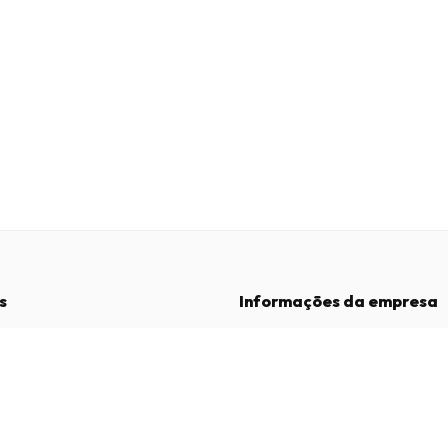
s
Informações da empresa
Empresa
:
Maja Magazines
3043 PR Rotterdam, Países Baixos
dições
Número de IVA
:
NL817937778B01
vacidade
Câmara de Comércio
:
27300515
de Reclamações