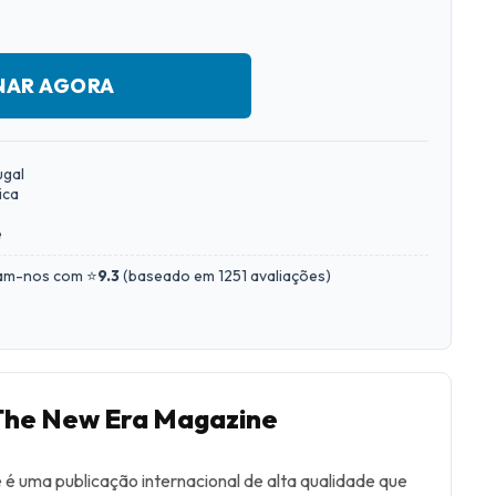
NAR AGORA
ugal
ica
e
iam-nos com ⭐
9.3
(
baseado em 1251 avaliações
)
 The New Era Magazine
é uma publicação internacional de alta qualidade que