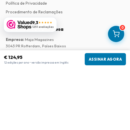
Política de Privacidade
Procedimento de Reclamações
9,3
★★★★★
1251 avaliações
0
Informações da empresa
Empresa
:
Maja Magazines
3043 PR Rotterdam, Países Baixos
Número de IVA
:
NL817937778B01
€ 124,95
Câmara de Comércio
:
27300515
ASSINAR AGORA
12 edições por ano • versão impressa em Inglês
Nossa Rede
www.tijdschriftenzo.nl
www.englischezeitschriften.de
www.magazinesenanglais.fr
www.rivisteininglese.it
www.papermagazines.com
www.americanmagazines.co.uk
www.engelskatidskrifter.se