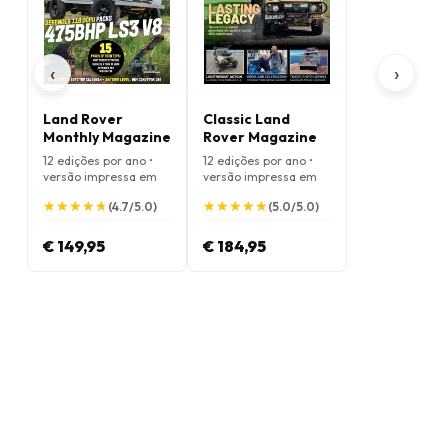
‹
›
Land Rover
Classic Land
Monthly Magazine
Rover Magazine
12 edições por ano •
12 edições por ano •
versão impressa em
versão impressa em
Inglês
Inglês
★
★
★
★
★
★
★
★
★
★
★
★
★
★
★
★
★
★
★
★
(4.7/5.0)
(5.0/5.0)
€ 149,95
€ 184,95