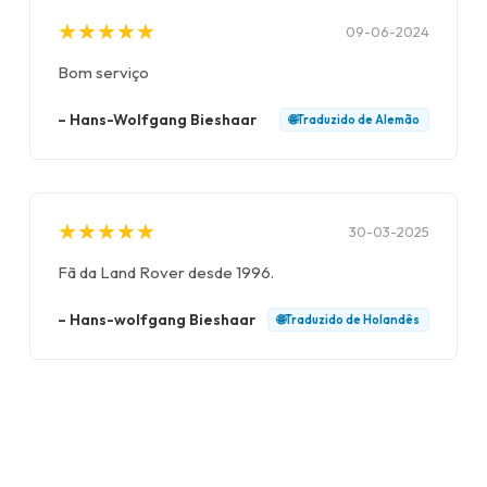
★
★
★
★
★
★
★
★
★
★
09-06-2024
Bom serviço
–
Hans-Wolfgang Bieshaar
🌐
Traduzido de
Alemão
★
★
★
★
★
★
★
★
★
★
30-03-2025
Fã da Land Rover desde 1996.
–
Hans-wolfgang Bieshaar
🌐
Traduzido de
Holandês