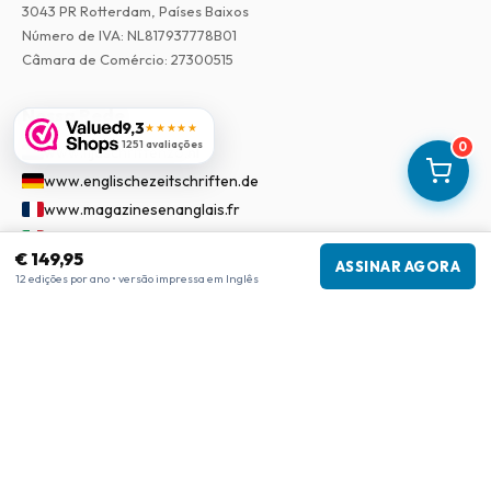
3043 PR Rotterdam, Países Baixos
Número de IVA
:
NL817937778B01
Câmara de Comércio
:
27300515
Nossa Rede
9,3
★★★★★
1251 avaliações
0
www.tijdschriftenzo.nl
www.englischezeitschriften.de
www.magazinesenanglais.fr
www.rivisteininglese.it
€ 149,95
www.papermagazines.com
ASSINAR AGORA
12 edições por ano • versão impressa em Inglês
www.americanmagazines.co.uk
www.engelskatidskrifter.se
www.internationalemagasiner.dk
www.englanninkielisetlehdet.fi
www.revistaseningles.es
www.revistasemingles.pt