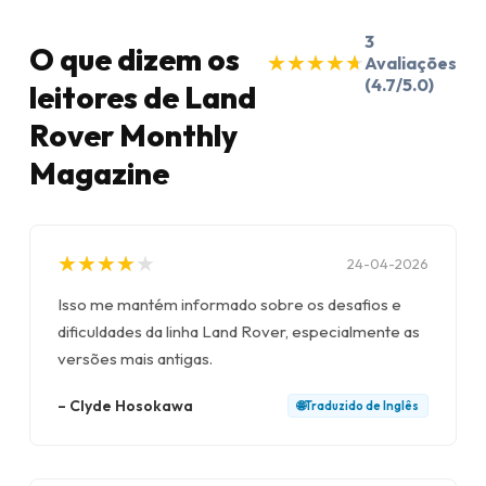
3
O que dizem os
★
★
★
★
★
★
★
★
★
★
Avaliações
(4.7/5.0)
leitores de Land
Rover Monthly
Magazine
★
★
★
★
★
★
★
★
★
★
24-04-2026
Isso me mantém informado sobre os desafios e
dificuldades da linha Land Rover, especialmente as
versões mais antigas.
–
Clyde Hosokawa
🌐
Traduzido de
Inglês