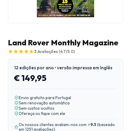
Land Rover Monthly Magazine
★
★
★
★
★
★
★
★
★
★
3
Avaliações
(4.7/5.0)
12 edições por ano • versão impressa em Inglês
€ 149,95
Envio gratuito para Portugal
Sem renovação automática
Sem custos ocultos
Ofereça ou fique com ele
Os nossos clientes avaliam-nos com ⭐
9.3
(
baseado
em 1251 avaliações
)