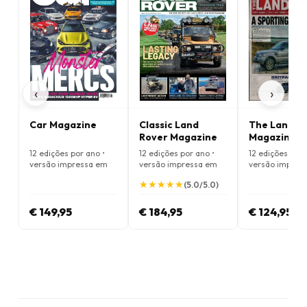
‹
›
Car Magazine
Classic Land
The Landy
Rover Magazine
Magazine
12 edições por ano •
12 edições por ano •
12 edições por 
versão impressa em
versão impressa em
versão impres
Inglês
Inglês
Inglês
★
★
★
★
★
★
★
★
★
★
(5.0/5.0)
€ 149,95
€ 184,95
€ 124,95