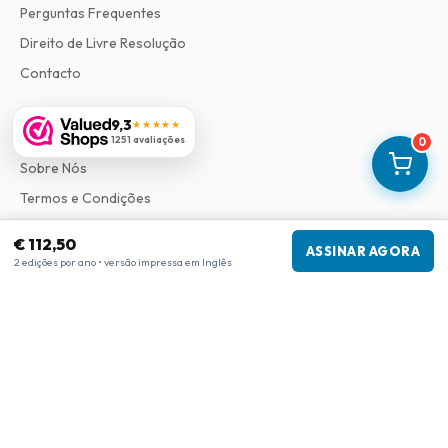
Perguntas Frequentes
Direito de Livre Resolução
Contacto
9,3
★★★★★
Informações
1251 avaliações
0
Sobre Nós
Termos e Condições
Política de Privacidade
€ 112,50
ASSINAR AGORA
Procedimento de Reclamações
2 edições por ano • versão impressa em Inglês
Informações da empresa
Empresa
:
Maja Magazines
3043 PR Rotterdam, Países Baixos
Número de IVA
:
NL817937778B01
Câmara de Comércio
:
27300515