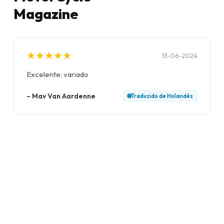
Magazine
★
★
★
★
★
★
★
★
★
★
13-06-2024
Excelente; variado
–
Mav Van Aardenne
🌐
Traduzido de
Holandês