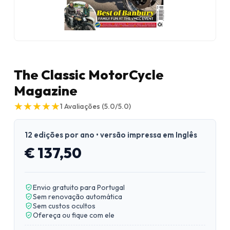
The Classic MotorCycle
Magazine
★
★
★
★
★
★
★
★
★
★
1
Avaliações
(5.0/5.0)
12 edições por ano • versão impressa em Inglês
€ 137,50
Envio gratuito para Portugal
Sem renovação automática
Sem custos ocultos
Ofereça ou fique com ele