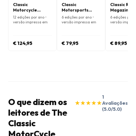
Classic
Classic
Classic Rac
Motorcycle
Motorsports
Magazine
Mechanics
Magazine
12 edições por ano •
6 edições por ano •
6 edições por a
Magazine
versão impressa em
versão impressa em
versão impres
Inglês
Inglês
Inglês
€ 124,95
€ 79,95
€ 89,95
1
O que dizem os
★
★
★
★
★
★
★
★
★
★
Avaliações
(5.0/5.0)
leitores de The
Classic
MotorCycle