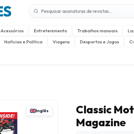
ES
Acessórios
Entretenimento
Trabalhos manuais
La
Notícias e Política
Viagens
Desportos e Jogos
Ci
Classic Mo
Inglês
Magazine