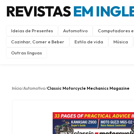
REVISTAS
EM INGL
Ideias de Presentes
Automotivo
Computadores e 
Cozinhar, Comer e Beber
Estilo de vida
Música
Outras línguas
Início
Automotivo
Classic Motorcycle Mechanics Magazine
/
/