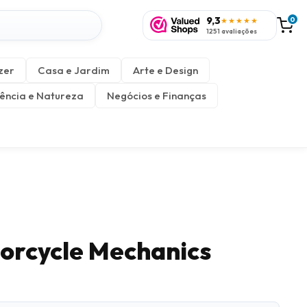
9,3
0
★★★★★
1251 avaliações
zer
Casa e Jardim
Arte e Design
ência e Natureza
Negócios e Finanças
torcycle Mechanics