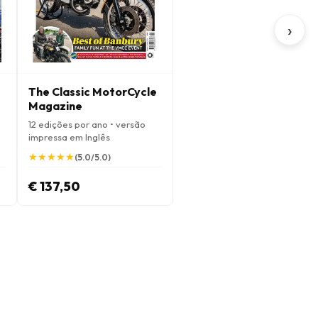
›
The Classic MotorCycle
Magazine
12 edições por ano • versão
impressa em Inglês
★
★
★
★
★
★
★
★
★
★
(5.0/5.0)
€ 137,50