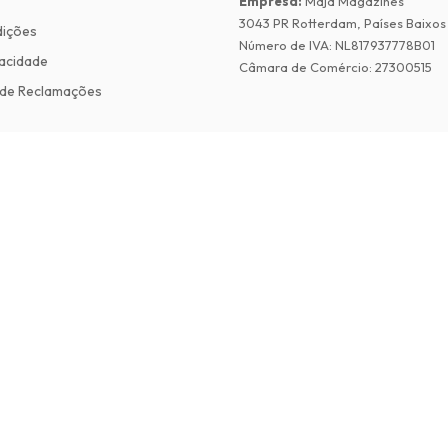
Empresa
:
Maja Magazines
3043 PR Rotterdam, Países Baixos
dições
Número de IVA
:
NL817937778B01
vacidade
Câmara de Comércio
:
27300515
de Reclamações
©
2026
Revistas em Ingles