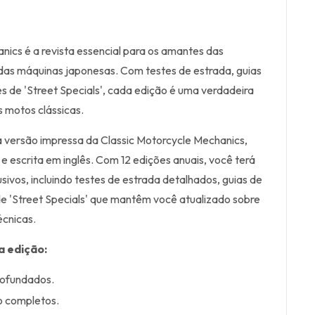
nics é a revista essencial para os amantes das
 das máquinas japonesas. Com testes de estrada, guias
es de 'Street Specials', cada edição é uma verdadeira
 motos clássicas.
a versão impressa da Classic Motorcycle Mechanics,
e escrita em inglês. Com 12 edições anuais, você terá
ivos, incluindo testes de estrada detalhados, guias de
de 'Street Specials' que mantêm você atualizado sobre
écnicas.
a edição:
rofundados.
o completos.