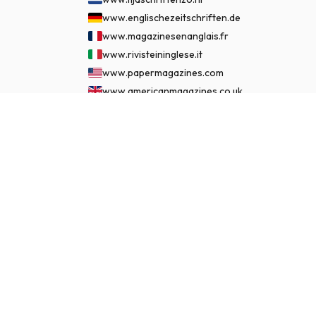
www.englischezeitschriften.de
www.magazinesenanglais.fr
www.rivisteininglese.it
www.papermagazines.com
www.americanmagazines.co.uk
www.engelskatidskrifter.se
€ 124,95
ASSINAR AGORA
www.internationalemagasiner.dk
www.englanninkielisetlehdet.fi
www.revistaseningles.es
www.revistasemingles.pt