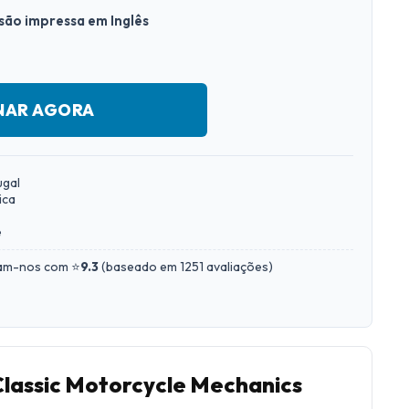
rsão impressa em Inglês
NAR AGORA
ugal
ica
e
iam-nos com ⭐
9.3
(
baseado em 1251 avaliações
)
Classic Motorcycle Mechanics