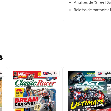
Análises de 'Street Sp
Relatos de motociclet
s
ês
Inglês
Inglê