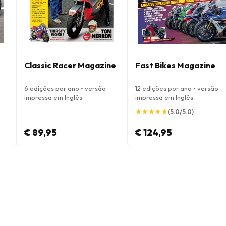
Classic Racer Magazine
Fast Bikes Magazine
6 edições por ano • versão
12 edições por ano • versão
impressa em Inglês
impressa em Inglês
★
★
★
★
★
★
★
★
★
★
(5.0/5.0)
€ 89,95
€ 124,95