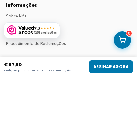
Informações
Sobre Nós
Termos e Condições
9,3
★★★★★
1251 avaliações
0
Política de Privacidade
Procedimento de Reclamações
Informações da empresa
€ 87,50
ASSINAR AGORA
6 edições por ano • versão impressa em Inglês
Empresa
:
Maja Magazines
3043 PR Rotterdam, Países Baixos
Número de IVA
:
NL817937778B01
Câmara de Comércio
:
27300515
Nossa Rede
www.tijdschriftenzo.nl
www.englischezeitschriften.de
www.magazinesenanglais.fr