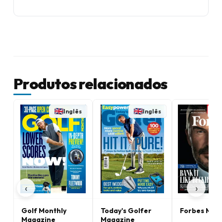
Produtos relacionados
Inglês
Inglês
‹
›
Golf Monthly
Today's Golfer
Forbes Mag
Magazine
Magazine