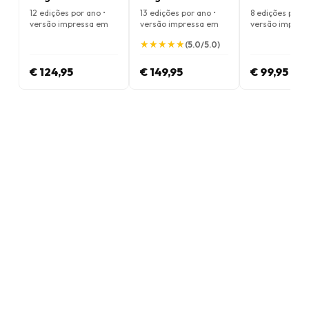
12 edições por ano •
13 edições por ano •
8 edições por a
versão impressa em
versão impressa em
versão impres
Inglês
Inglês
Inglês
★
★
★
★
★
★
★
★
★
★
(5.0/5.0)
€ 124,95
€ 149,95
€ 99,95