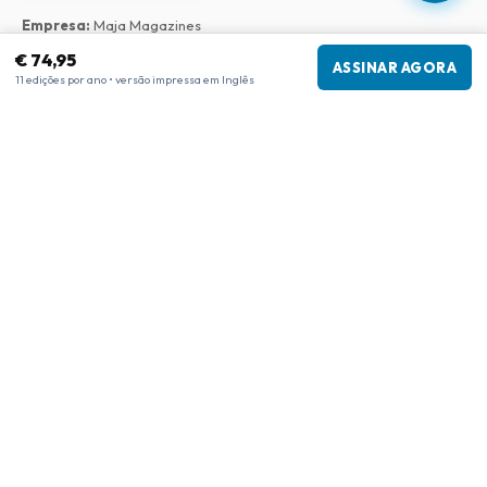
Empresa
:
Maja Magazines
3043 PR Rotterdam, Países Baixos
€ 74,95
ASSINAR AGORA
Número de IVA
:
NL817937778B01
11 edições por ano • versão impressa em Inglês
Câmara de Comércio
:
27300515
Nossa Rede
www.tijdschriftenzo.nl
www.englischezeitschriften.de
www.magazinesenanglais.fr
www.rivisteininglese.it
www.papermagazines.com
www.americanmagazines.co.uk
www.engelskatidskrifter.se
www.internationalemagasiner.dk
www.englanninkielisetlehdet.fi
www.revistaseningles.es
www.revistasemingles.pt