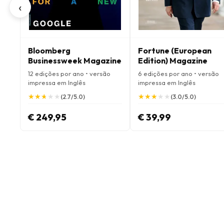
‹
Bloomberg
Fortune (European
Businessweek Magazine
Edition) Magazine
12 edições por ano • versão
6 edições por ano • versão
impressa em Inglês
impressa em Inglês
★
★
★
★
★
★
★
★
★
★
★
★
★
★
★
★
★
★
★
★
(2.7/5.0)
(3.0/5.0)
€ 249,95
€ 39,99