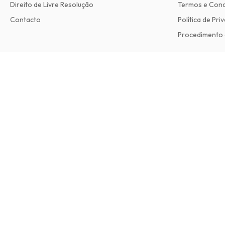
Direito de Livre Resolução
Termos e Con
Contacto
Política de Pri
Procedimento 
Forbes Magazine
8 edições por ano • versão impressa em Inglês