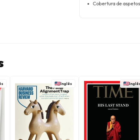
Cobertura de aspetos 
s
ês
Inglês
Inglê