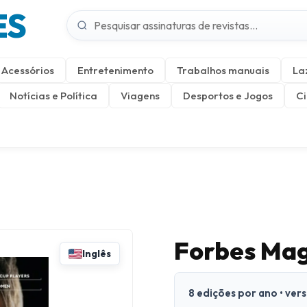
ES
Acessórios
Entretenimento
Trabalhos manuais
La
Notícias e Política
Viagens
Desportos e Jogos
Ci
Forbes Ma
Inglês
8 edições por ano • ver