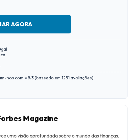
NAR AGORA
ugal
ica
e
iam-nos com ⭐
9.3
(
baseado em 1251 avaliações
)
 Forbes Magazine
ce uma visão aprofundada sobre o mundo das finanças,