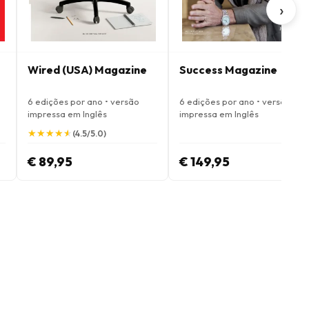
›
Wired (USA) Magazine
Success Magazine
6 edições por ano • versão
6 edições por ano • versão
impressa em Inglês
impressa em Inglês
★
★
★
★
★
★
★
★
★
★
(4.5/5.0)
€ 89,95
€ 149,95