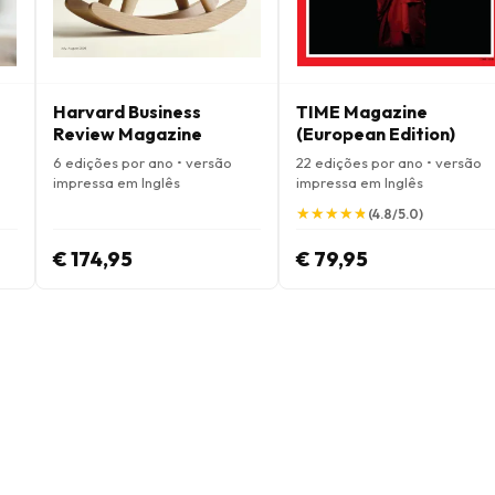
Harvard Business
TIME Magazine
Review Magazine
(European Edition)
6 edições por ano • versão
22 edições por ano • versão
impressa em Inglês
impressa em Inglês
★
★
★
★
★
★
★
★
★
★
(4.8/5.0)
€ 174,95
€ 79,95