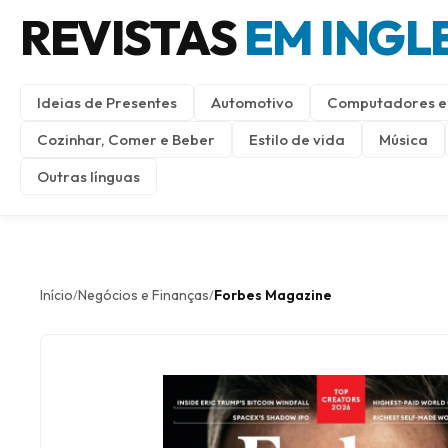
REVISTAS
EM INGL
Ideias de Presentes
Automotivo
Computadores e 
Cozinhar, Comer e Beber
Estilo de vida
Música
Outras línguas
Início
Negócios e Finanças
Forbes Magazine
/
/