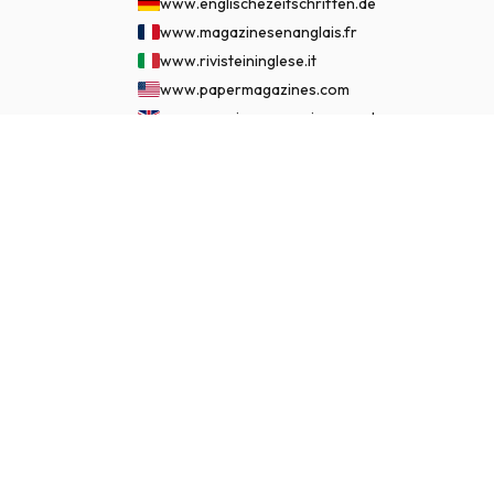
www.englischezeitschriften.de
www.magazinesenanglais.fr
www.rivisteininglese.it
www.papermagazines.com
www.americanmagazines.co.uk
www.engelskatidskrifter.se
€ 99,95
ASSINAR AGORA
www.internationalemagasiner.dk
www.englanninkielisetlehdet.fi
www.revistaseningles.es
www.revistasemingles.pt