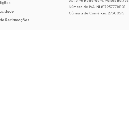
3043 PR Rotterdam, Países Baixos
dições
Número de IVA
:
NL817937778B01
vacidade
Câmara de Comércio
:
27300515
de Reclamações
©
2026
Revistas em Ingles