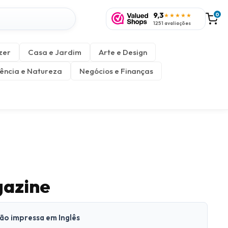
9,3
0
★★★★★
1251 avaliações
zer
Casa e Jardim
Arte e Design
ência e Natureza
Negócios e Finanças
gazine
são impressa em Inglês