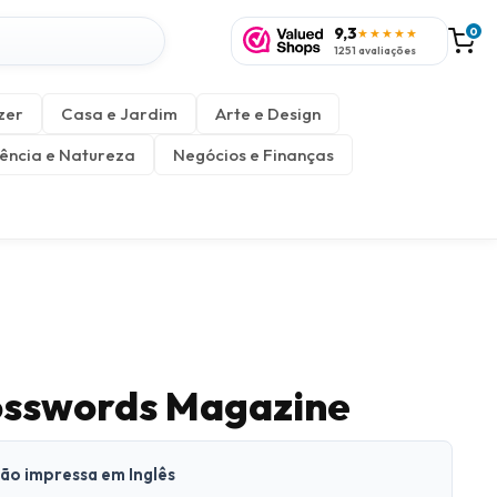
9,3
0
★★★★★
1251 avaliações
zer
Casa e Jardim
Arte e Design
ência e Natureza
Negócios e Finanças
osswords Magazine
são impressa em Inglês