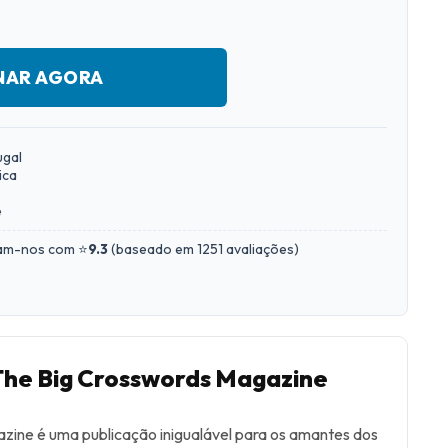
NAR AGORA
ugal
ica
e
iam-nos com ⭐
9.3
(
baseado em 1251 avaliações
)
The Big Crosswords Magazine
zine é uma publicação inigualável para os amantes dos