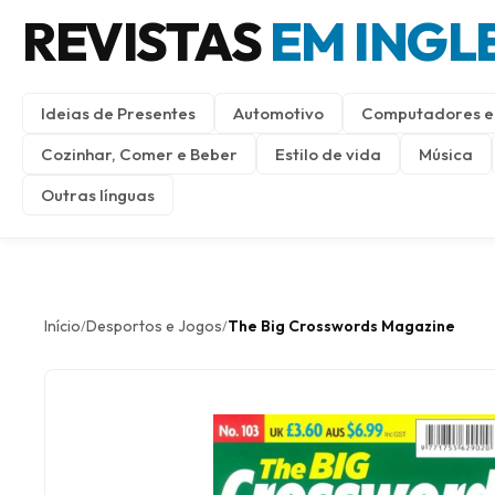
REVISTAS
EM INGL
Ideias de Presentes
Automotivo
Computadores e 
Cozinhar, Comer e Beber
Estilo de vida
Música
Outras línguas
Início
Desportos e Jogos
The Big Crosswords Magazine
/
/