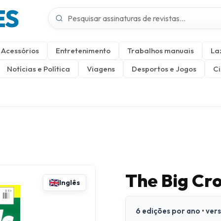
ES
Acessórios
Entretenimento
Trabalhos manuais
La
Notícias e Política
Viagens
Desportos e Jogos
Ci
The Big Cr
Inglês
6 edições por ano • ver