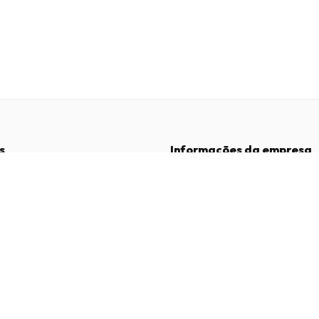
s
Informações da empresa
Empresa
:
Maja Magazines
3043 PR Rotterdam, Países Baixos
dições
Número de IVA
:
NL817937778B01
vacidade
Câmara de Comércio
:
27300515
de Reclamações