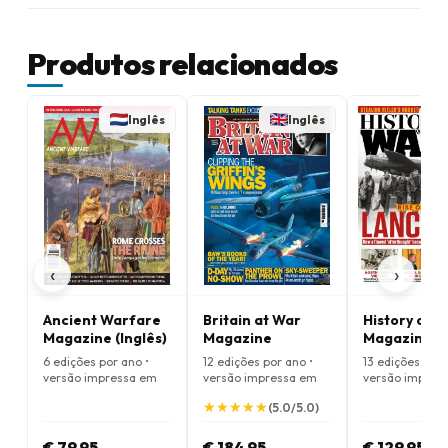
Produtos relacionados
Inglês
Inglês
‹
›
Ancient Warfare
Britain at War
History of 
Magazine (Inglês)
Magazine
Magazine
6 edições por ano •
12 edições por ano •
13 edições por 
versão impressa em
versão impressa em
versão impres
Inglês
Inglês
Inglês
★
★
★
★
★
★
★
★
★
★
(5.0/5.0)
€ 79,95
€ 184,95
€ 129,95