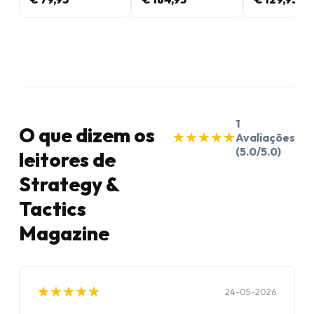
1
O que dizem os
★
★
★
★
★
★
★
★
★
★
Avaliações
(5.0/5.0)
leitores de
Strategy &
Tactics
Magazine
★
★
★
★
★
★
★
★
★
★
24-05-2026