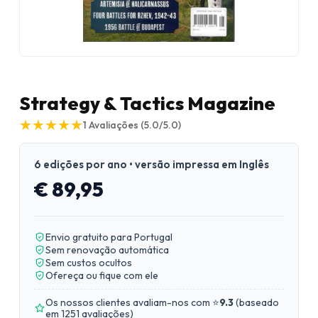
Strategy & Tactics Magazine
★
★
★
★
★
★
★
★
★
★
1
Avaliações
(5.0/5.0)
6 edições por ano • versão impressa em Inglês
€ 89,95
Envio gratuito para Portugal
Sem renovação automática
Sem custos ocultos
Ofereça ou fique com ele
Os nossos clientes avaliam-nos com ⭐
9.3
(
baseado
em 1251 avaliações
)