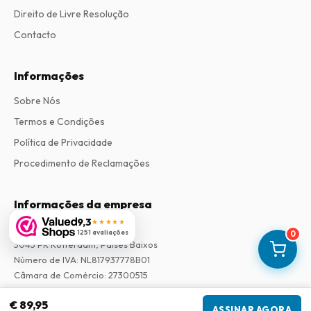
Direito de Livre Resolução
Contacto
Informações
Sobre Nós
Termos e Condições
Política de Privacidade
Procedimento de Reclamações
Informações da empresa
9,3
★★★★★
Empresa
:
Maja Magazines
1251 avaliações
0
3043 PR Rotterdam, Países Baixos
Número de IVA
:
NL817937778B01
Câmara de Comércio
:
27300515
€ 89,95
Nossa Rede
ASSINAR AGORA