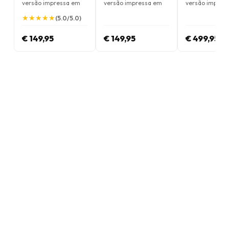
versão impressa em
versão impressa em
versão impres
Inglês
Inglês
Inglês
★
★
★
★
★
★
★
★
★
★
(5.0/5.0)
€ 149,95
€ 149,95
€ 499,95