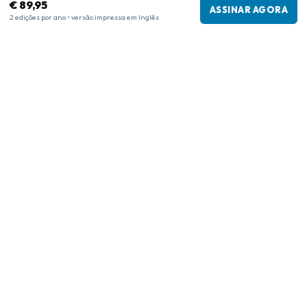
€ 89,95
ASSINAR AGORA
2 edições por ano • versão impressa em Inglês
Informações da empresa
Empresa
:
Maja Magazines
3043 PR Rotterdam, Países Baixos
Número de IVA
:
NL817937778B01
Câmara de Comércio
:
27300515
Nossa Rede
www.tijdschriftenzo.nl
www.englischezeitschriften.de
www.magazinesenanglais.fr
www.rivisteininglese.it
www.papermagazines.com
www.americanmagazines.co.uk
www.engelskatidskrifter.se
www.internationalemagasiner.dk
www.englanninkielisetlehdet.fi