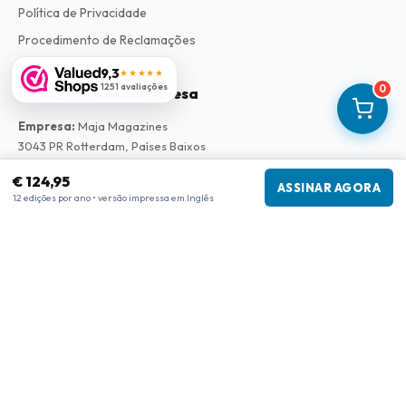
Política de Privacidade
Procedimento de Reclamações
9,3
★★★★★
1251 avaliações
0
Informações da empresa
Empresa
:
Maja Magazines
3043 PR Rotterdam, Países Baixos
Número de IVA
:
NL817937778B01
€ 124,95
Câmara de Comércio
:
27300515
ASSINAR AGORA
12 edições por ano • versão impressa em Inglês
Nossa Rede
www.tijdschriftenzo.nl
www.englischezeitschriften.de
www.magazinesenanglais.fr
www.rivisteininglese.it
www.papermagazines.com
www.americanmagazines.co.uk
www.engelskatidskrifter.se