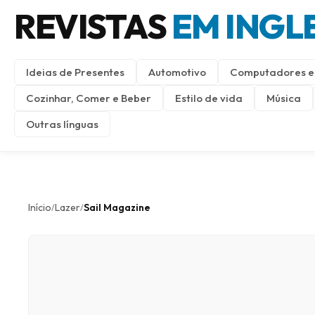
REVISTAS
EM INGL
Ideias de Presentes
Automotivo
Computadores e 
Cozinhar, Comer e Beber
Estilo de vida
Música
Outras línguas
Início
Lazer
Sail Magazine
/
/