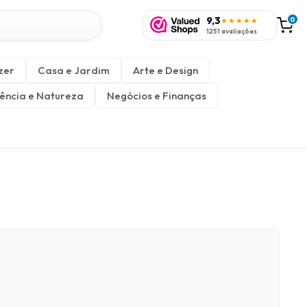
9,3
0
★★★★★
1251 avaliações
zer
Casa e Jardim
Arte e Design
ência e Natureza
Negócios e Finanças