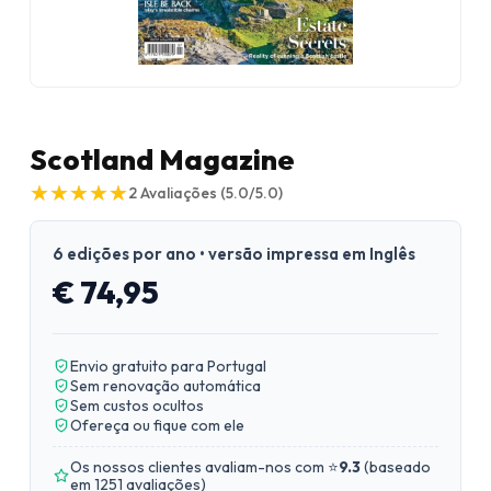
Scotland Magazine
★
★
★
★
★
★
★
★
★
★
2
Avaliações
(5.0/5.0)
6 edições por ano • versão impressa em Inglês
€ 74,95
Envio gratuito para Portugal
Sem renovação automática
Sem custos ocultos
Ofereça ou fique com ele
Os nossos clientes avaliam-nos com ⭐
9.3
(
baseado
em 1251 avaliações
)