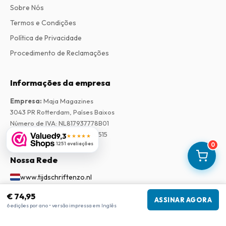
Sobre Nós
Termos e Condições
Política de Privacidade
Procedimento de Reclamações
Informações da empresa
Empresa
:
Maja Magazines
3043 PR Rotterdam, Países Baixos
Número de IVA
:
NL817937778B01
Câmara de Comércio
:
27300515
9,3
★★★★★
1251 avaliações
0
Nossa Rede
www.tijdschriftenzo.nl
www.englischezeitschriften.de
€ 74,95
ASSINAR AGORA
www.magazinesenanglais.fr
6 edições por ano • versão impressa em Inglês
www.rivisteininglese.it