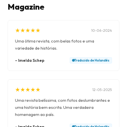
Magazine
★
★
★
★
★
★
★
★
★
★
10-06-2024
Uma ótima revista, com belas fotos e uma
variedade de histórias.
–
Imelda Schep
🌐
Traduzido de
Holandês
★
★
★
★
★
★
★
★
★
★
12-05-2025
Uma revista belíssima, com fotos deslumbrantes e
uma história bem escrita. Uma verdadeira
homenagem ao país.
–
Imelda Schep
🌐
Traduzido de
Holandês