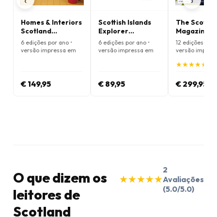
‹
›
Homes & Interiors
Scottish Islands
The Scots
Scotland
Explorer
Magazine
Magazine
Magazine
6 edições por ano •
6 edições por ano •
12 edições por 
versão impressa em
versão impressa em
versão impres
Inglês
Inglês
Inglês
★
★
★
★
★
★
★
★
★
★
(5.
€ 149,95
€ 89,95
€ 299,95
2
O que dizem os
★
★
★
★
★
★
★
★
★
★
Avaliações
(5.0/5.0)
leitores de
Scotland