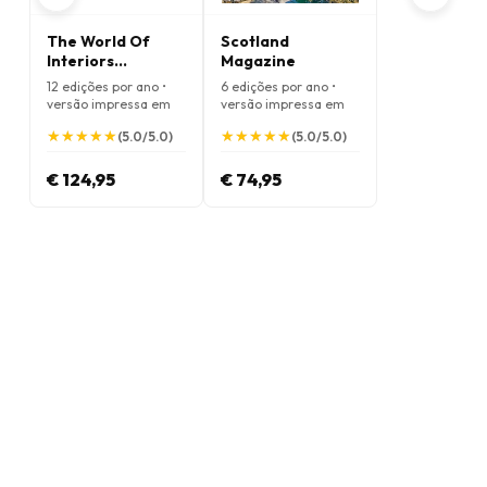
The World Of
Scotland
Interiors
Magazine
Magazine
12 edições por ano •
6 edições por ano •
versão impressa em
versão impressa em
Inglês
Inglês
★
★
★
★
★
★
★
★
★
★
★
★
★
★
★
★
★
★
★
★
(5.0/5.0)
(5.0/5.0)
€ 124,95
€ 74,95