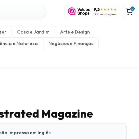
9,3
0
★★★★★
1251 avaliações
zer
Casa e Jardim
Arte e Design
ência e Natureza
Negócios e Finanças
lustrated Magazine
rsão impressa em Inglês