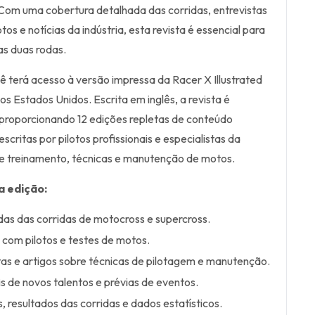
Com uma cobertura detalhada das corridas, entrevistas
os e notícias da indústria, esta revista é essencial para
as duas rodas.
ê terá acesso à versão impressa da Racer X Illustrated
s Estados Unidos. Escrita em inglês, a revista é
proporcionando 12 edições repletas de conteúdo
scritas por pilotos profissionais e especialistas da
bre treinamento, técnicas e manutenção de motos.
a edição:
as das corridas de motocross e supercross.
s com pilotos e testes de motos.
tas e artigos sobre técnicas de pilotagem e manutenção.
is de novos talentos e prévias de eventos.
, resultados das corridas e dados estatísticos.