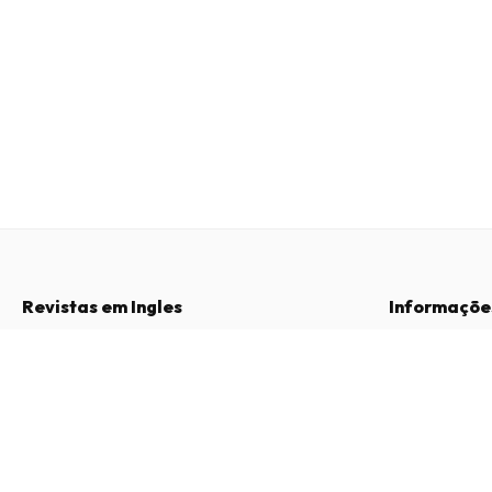
Revistas em Ingles
Informaçõe
Perguntas Frequentes
Sobre Nós
Racer X Illustrated Magazine
Direito de Livre Resolução
Termos e Con
12 edições por ano • versão impressa em Inglês
Contacto
Política de Pri
Procedimento 