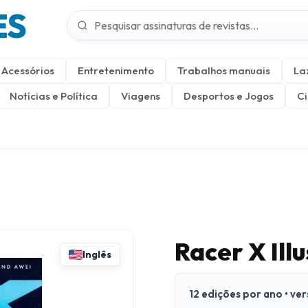
ES
Acessórios
Entretenimento
Trabalhos manuais
La
Notícias e Política
Viagens
Desportos e Jogos
Ci
Racer X Il
Inglês
12 edições por ano • ve