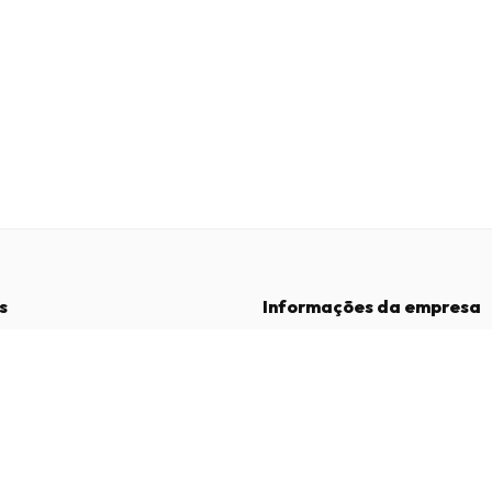
s
Informações da empresa
Empresa
:
Maja Magazines
3043 PR Rotterdam, Países Baixos
dições
Número de IVA
:
NL817937778B01
vacidade
Câmara de Comércio
:
27300515
de Reclamações