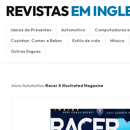
REVISTAS
EM INGL
Ideias de Presentes
Automotivo
Computadores e 
Cozinhar, Comer e Beber
Estilo de vida
Música
Outras línguas
Início
Automotivo
Racer X Illustrated Magazine
/
/