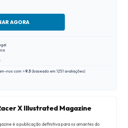
NAR AGORA
ugal
ica
e
iam-nos com ⭐
9.3
(
baseado em 1251 avaliações
)
Racer X Illustrated Magazine
gazine é a publicação definitiva para os amantes do