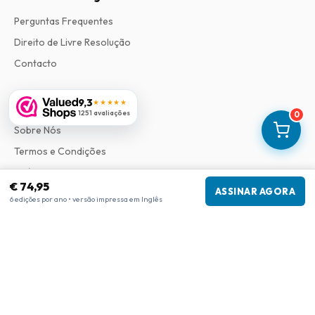
Perguntas Frequentes
Direito de Livre Resolução
Contacto
9,3
Informações
★★★★★
1251 avaliações
0
Sobre Nós
Termos e Condições
Política de Privacidade
€ 74,95
ASSINAR AGORA
Procedimento de Reclamações
6 edições por ano • versão impressa em Inglês
Informações da empresa
Empresa
:
Maja Magazines
3043 PR Rotterdam, Países Baixos
Número de IVA
:
NL817937778B01
Câmara de Comércio
:
27300515