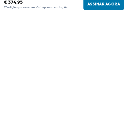
€ 374,95
ASSINAR AGORA
17 edições por ano • versão impressa em Inglês
Informações da empresa
Empresa
:
Maja Magazines
3043 PR Rotterdam, Países Baixos
Número de IVA
:
NL817937778B01
Câmara de Comércio
:
27300515
Nossa Rede
www.tijdschriftenzo.nl
www.englischezeitschriften.de
www.magazinesenanglais.fr
www.rivisteininglese.it
www.papermagazines.com
www.americanmagazines.co.uk
www.engelskatidskrifter.se
www.internationalemagasiner.dk
www.englanninkielisetlehdet.fi