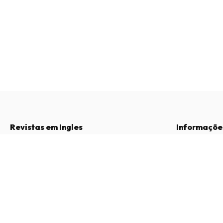
Revistas em Ingles
Informaçõe
Perguntas Frequentes
Sobre Nós
Pikmi Pops Surprise Magazine
Direito de Livre Resolução
Termos e Con
12 edições por ano • versão impressa em Inglês
Contacto
Política de Pri
Procedimento 