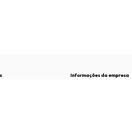
s
Informações da empresa
Empresa
:
Maja Magazines
3043 PR Rotterdam, Países Baixos
dições
Número de IVA
:
NL817937778B01
vacidade
Câmara de Comércio
:
27300515
de Reclamações