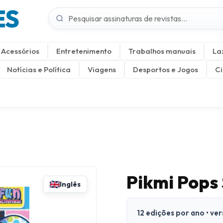
ES
Acessórios
Entretenimento
Trabalhos manuais
La
Notícias e Política
Viagens
Desportos e Jogos
Ci
Pikmi Pops
Inglês
12 edições por ano • ve