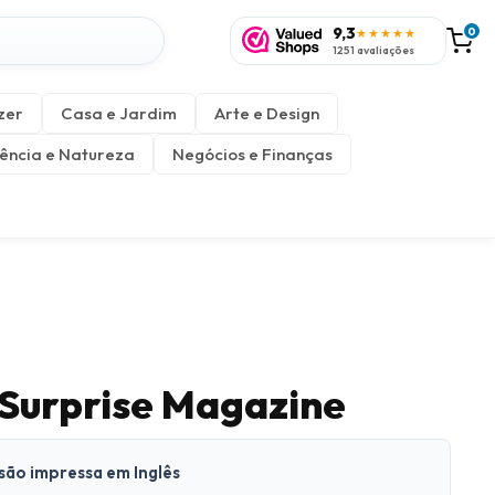
9,3
0
★★★★★
1251 avaliações
zer
Casa e Jardim
Arte e Design
ência e Natureza
Negócios e Finanças
 Surprise Magazine
rsão impressa em Inglês