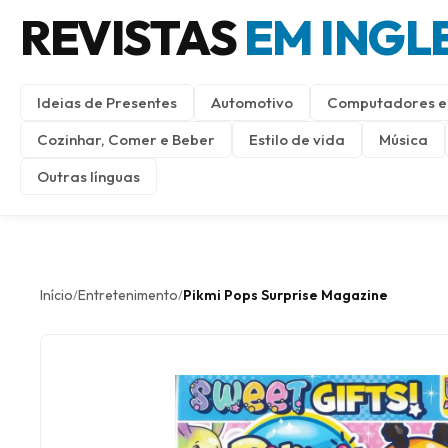
REVISTAS
EM INGL
Ideias de Presentes
Automotivo
Computadores e 
Cozinhar, Comer e Beber
Estilo de vida
Música
Outras línguas
Início
Entretenimento
Pikmi Pops Surprise Magazine
/
/