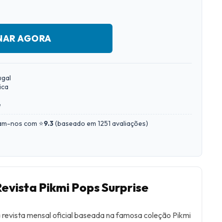
NAR AGORA
ugal
ica
e
iam-nos com ⭐
9.3
(
baseado em 1251 avaliações
)
Revista Pikmi Pops Surprise
a revista mensal oficial baseada na famosa coleção Pikmi