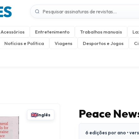
ES
Acessórios
Entretenimento
Trabalhos manuais
La
Notícias e Política
Viagens
Desportos e Jogos
Ci
Peace New
Inglês
6 edições por ano • ver