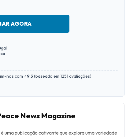
NAR AGORA
ugal
ica
e
iam-nos com ⭐
9.3
(
baseado em 1251 avaliações
)
 Peace News Magazine
 uma publicação cativante que explora uma variedade