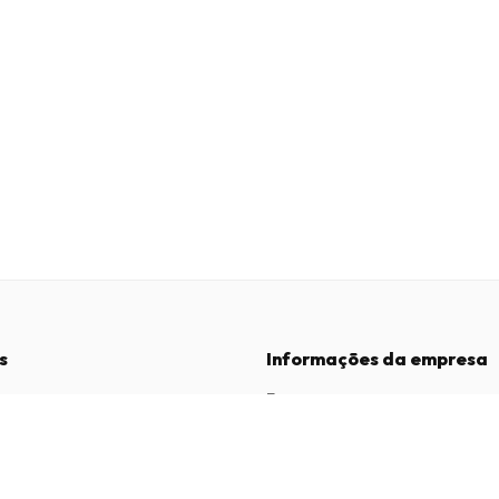
s
Informações da empresa
Empresa
:
Maja Magazines
3043 PR Rotterdam, Países Baixos
dições
Número de IVA
:
NL817937778B01
vacidade
Câmara de Comércio
:
27300515
de Reclamações