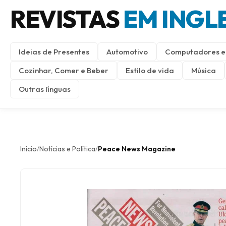
REVISTAS
EM INGL
Ideias de Presentes
Automotivo
Computadores e 
Cozinhar, Comer e Beber
Estilo de vida
Música
Outras línguas
Início
Notícias e Política
Peace News Magazine
/
/