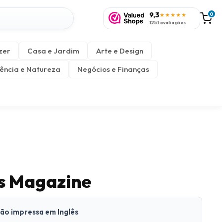
9,3
0
★★★★★
1251 avaliações
zer
Casa e Jardim
Arte e Design
ência e Natureza
Negócios e Finanças
s Magazine
são impressa em Inglês