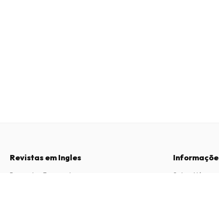
Revistas em Ingles
Informaçõe
Perguntas Frequentes
Sobre Nós
Direito de Livre Resolução
Termos e Con
Peace News Magazine
6 edições por ano • versão impressa em Inglês
Contacto
Política de Pri
Procedimento 