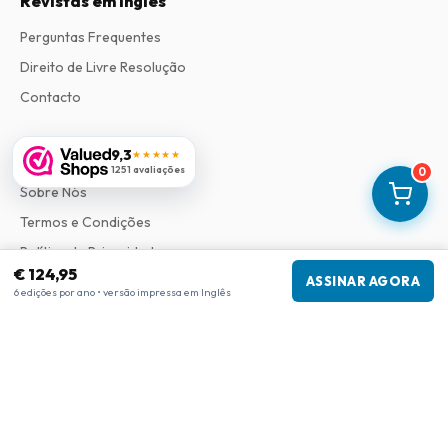
Revistas em Ingles
Perguntas Frequentes
Direito de Livre Resolução
Contacto
9,3
Informações
★★★★★
1251 avaliações
0
Sobre Nós
Termos e Condições
Política de Privacidade
€ 124,95
ASSINAR AGORA
Procedimento de Reclamações
6 edições por ano • versão impressa em Inglês
Informações da empresa
Empresa
:
Maja Magazines
3043 PR Rotterdam, Países Baixos
Número de IVA
:
NL817937778B01
Câmara de Comércio
:
27300515