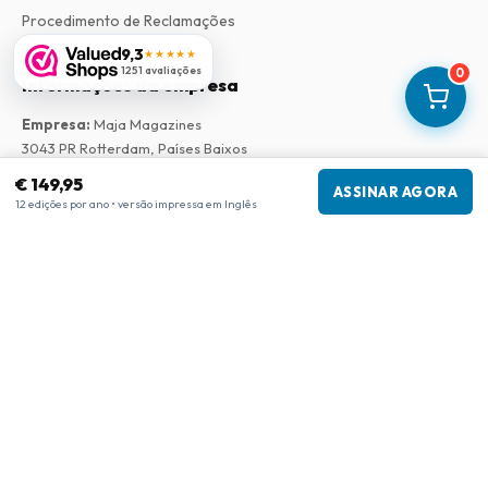
Procedimento de Reclamações
9,3
★★★★★
1251 avaliações
0
Informações da empresa
Empresa
:
Maja Magazines
3043 PR Rotterdam, Países Baixos
Número de IVA
:
NL817937778B01
€ 149,95
ASSINAR AGORA
Câmara de Comércio
:
27300515
12 edições por ano • versão impressa em Inglês
Nossa Rede
www.tijdschriftenzo.nl
www.englischezeitschriften.de
www.magazinesenanglais.fr
www.rivisteininglese.it
www.papermagazines.com
www.americanmagazines.co.uk
www.engelskatidskrifter.se
www.internationalemagasiner.dk