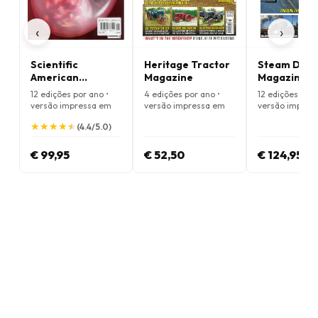
‹
›
Scientific
Heritage Tractor
Steam Days
American
Magazine
Magazine
Magazine
12 edições por ano •
4 edições por ano •
12 edições por 
versão impressa em
versão impressa em
versão impres
Inglês
Inglês
Inglês
★
★
★
★
★
★
★
★
★
★
(4.4/5.0)
€ 99,95
€ 52,50
€ 124,95