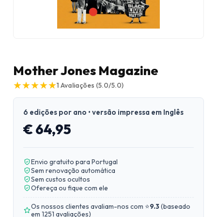
Mother Jones Magazine
★
★
★
★
★
★
★
★
★
★
1
Avaliações
(5.0/5.0)
6 edições por ano • versão impressa em Inglês
€ 64,95
Envio gratuito para Portugal
Sem renovação automática
Sem custos ocultos
Ofereça ou fique com ele
Os nossos clientes avaliam-nos com ⭐
9.3
(
baseado
em 1251 avaliações
)