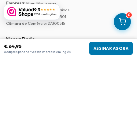
Empresa
:
Maja Magazines
9,3
3043 PR Rotterdam, Países Baixos
★★★★★
1251 avaliações
0
Número de IVA
:
NL817937778B01
Câmara de Comércio
:
27300515
Nossa Rede
€ 64,95
ASSINAR AGORA
www.tijdschriftenzo.nl
6 edições por ano • versão impressa em Inglês
www.englischezeitschriften.de
www.magazinesenanglais.fr
www.rivisteininglese.it
www.papermagazines.com
www.americanmagazines.co.uk
www.engelskatidskrifter.se
www.internationalemagasiner.dk
www.englanninkielisetlehdet.fi
www.revistaseningles.es
www.revistasemingles.pt