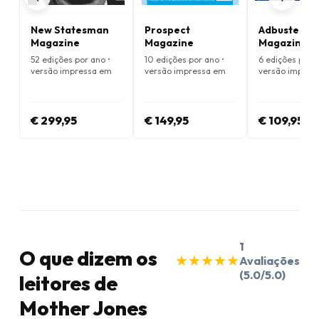
New Statesman
Prospect
Adbusters
Magazine
Magazine
Magazine
52 edições por ano •
10 edições por ano •
6 edições por a
versão impressa em
versão impressa em
versão impres
Inglês
Inglês
Inglês
€ 299,95
€ 149,95
€ 109,95
1
O que dizem os
★
★
★
★
★
★
★
★
★
★
Avaliações
(5.0/5.0)
leitores de
Mother Jones