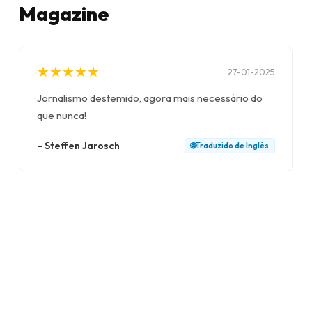
Magazine
★
★
★
★
★
★
★
★
★
★
27-01-2025
Jornalismo destemido, agora mais necessário do
que nunca!
–
Steffen Jarosch
🌐
Traduzido de
Inglês