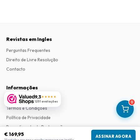
Revistas em Ingles
Perguntas Frequentes
Direito de Livre Resolução
Contacto
Informações
9,3
★★★★★
Sobre Nós
1251 avaliações
0
Termos e Condições
Política de Privacidade
Procedimento de Reclamações
€ 169,95
ASSINAR AGORA
12 edições por ano • versão impressa em Inglês