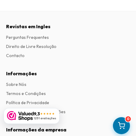
Revistas em Ingles
Perguntas Frequentes
Direito de Livre Resolução
Contacto
Informações
Sobre Nós
Termos e Condições
Política de Privacidade
Procedimento de Reclamações
9,3
★★★★★
1251 avaliações
0
Informações da empresa