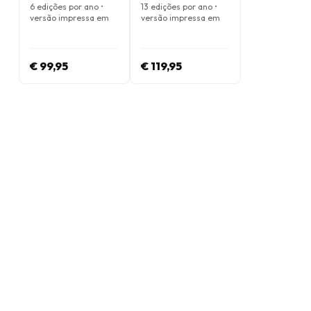
Magazine
Magazine
6 edições por ano •
13 edições por ano •
versão impressa em
versão impressa em
Inglês
Inglês
€ 99,95
€ 119,95