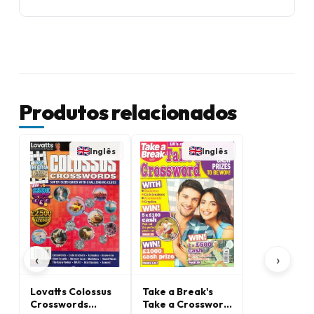
Produtos relacionados
Inglês
Inglês
‹
›
Lovatts Colossus
Take a Break's
Crosswords
Take a Crossword