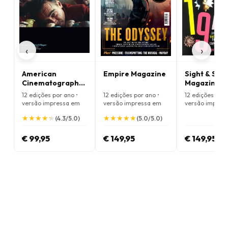
‹
›
American
Empire Magazine
Sight & Sou
Cinematographer
Magazine
Magazine
12 edições por ano •
12 edições por ano •
12 edições por 
versão impressa em
versão impressa em
versão impres
Inglês
Inglês
Inglês
★
★
★
★
★
★
★
★
★
★
★
★
★
★
★
★
★
★
★
★
(4.3/5.0)
(5.0/5.0)
€ 99,95
€ 149,95
€ 149,95