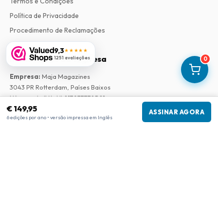
Termos e Condições
Política de Privacidade
Procedimento de Reclamações
9,3
★★★★★
Informações da empresa
1251 avaliações
0
Empresa
:
Maja Magazines
3043 PR Rotterdam, Países Baixos
Número de IVA
:
NL817937778B01
€ 149,95
Câmara de Comércio
:
27300515
ASSINAR AGORA
6 edições por ano • versão impressa em Inglês
Nossa Rede
www.tijdschriftenzo.nl
www.englischezeitschriften.de
www.magazinesenanglais.fr
www.rivisteininglese.it
www.papermagazines.com
www.americanmagazines.co.uk