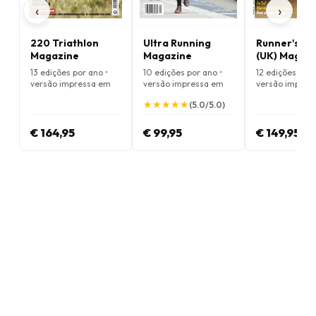
‹
›
220 Triathlon
Ultra Running
Runner's Wo
Magazine
Magazine
(UK) Magaz
13 edições por ano •
10 edições por ano •
12 edições por 
versão impressa em
versão impressa em
versão impres
Inglês
Inglês
Inglês
★
★
★
★
★
★
★
★
★
★
(5.0/5.0)
€ 164,95
€ 99,95
€ 149,95