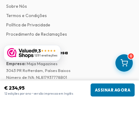
Sobre Nós
Termos e Condições
Política de Privacidade
Procedimento de Reclamações
9,3
★★★★★
Informações da empresa
1251 avaliações
0
Empresa
:
Maja Magazines
3043 PR Rotterdam, Países Baixos
Número de IVA
:
NL817937778B01
Câmara de Comércio
:
27300515
€ 234,95
ASSINAR AGORA
12 edições por ano • versão impressa em Inglês
Nossa Rede
www.tijdschriftenzo.nl
www.englischezeitschriften.de
www.magazinesenanglais.fr
www.rivisteininglese.it