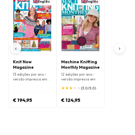
Inglês
Inglês
‹
›
Knit Now
Machine Knitting
Magazine
Monthly Magazine
13 edições por ano •
12 edições por ano •
versão impressa em
versão impressa em
Inglês
Inglês
★
★
★
★
★
★
★
★
★
★
(3.0/5.0)
€ 194,95
€ 124,95