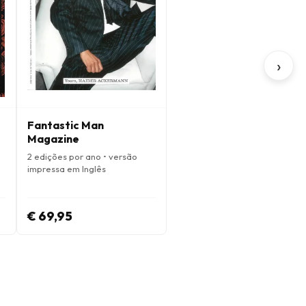
›
Fantastic Man
Magazine
2 edições por ano • versão
impressa em Inglês
€ 69,95