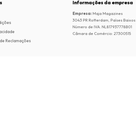
s
Informações da empresa
Empresa
:
Maja Magazines
3043 PR Rotterdam, Países Baixos
dições
Número de IVA
:
NL817937778B01
vacidade
Câmara de Comércio
:
27300515
de Reclamações