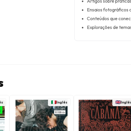
Artigos sobre práticas
Ensaios fotográficos 
Conteúdos que conect
Explorações de temas
s
ês
Inglês
Inglê