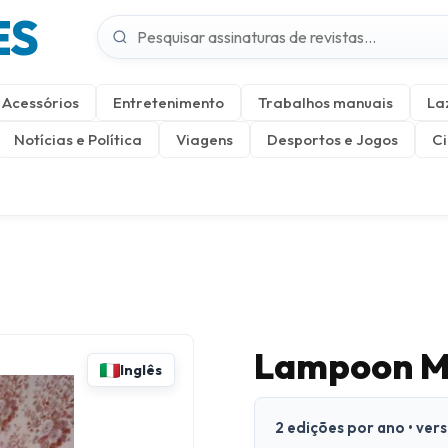
ES
Acessórios
Entretenimento
Trabalhos manuais
La
Notícias e Política
Viagens
Desportos e Jogos
Ci
Lampoon Ma
Inglês
2 edições por ano • ver