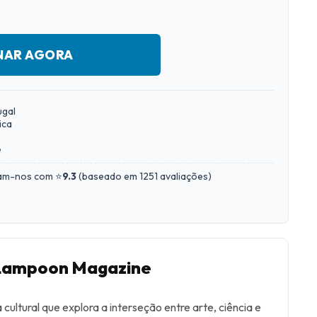
NAR AGORA
ugal
ica
e
iam-nos com ⭐
9.3
(
baseado em 1251 avaliações
)
 Lampoon Magazine
ultural que explora a interseção entre arte, ciência e