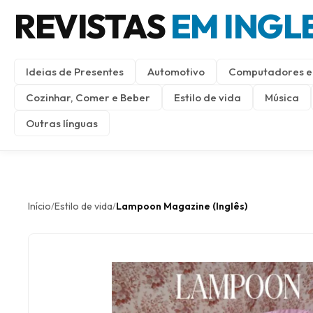
REVISTAS
EM INGL
Ideias de Presentes
Automotivo
Computadores e 
Cozinhar, Comer e Beber
Estilo de vida
Música
Outras línguas
Início
Estilo de vida
Lampoon Magazine (Inglês)
/
/