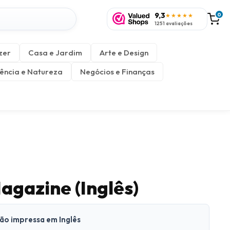
9,3
0
★★★★★
1251 avaliações
zer
Casa e Jardim
Arte e Design
ência e Natureza
Negócios e Finanças
gazine (Inglês)
são impressa em Inglês