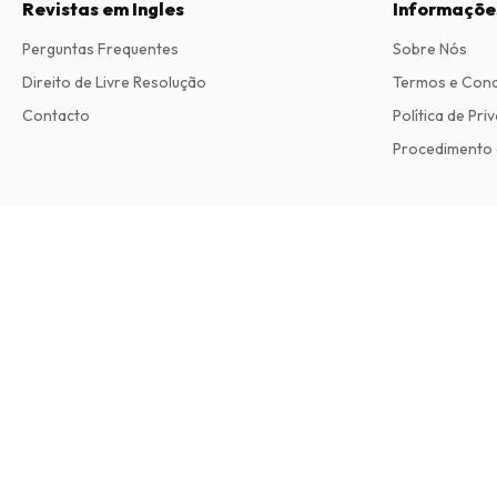
Revistas em Ingles
Informaçõe
Perguntas Frequentes
Sobre Nós
Direito de Livre Resolução
Termos e Con
Contacto
Política de Pri
Procedimento 
Lampoon Magazine (Inglês)
2 edições por ano • versão impressa em Inglês