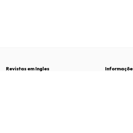
Revistas em Ingles
Informaçõe
Perguntas Frequentes
Sobre Nós
Just Wordsearch Magazine
Direito de Livre Resolução
Termos e Con
12 edições por ano • versão impressa em Inglês
Contacto
Política de Pri
Procedimento 