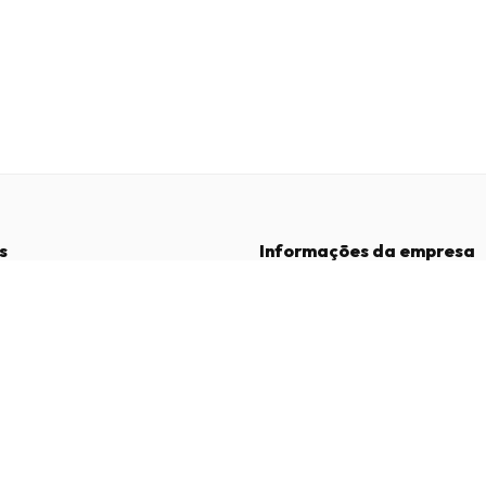
s
Informações da empresa
Empresa
:
Maja Magazines
3043 PR Rotterdam, Países Baixos
dições
Número de IVA
:
NL817937778B01
vacidade
Câmara de Comércio
:
27300515
de Reclamações