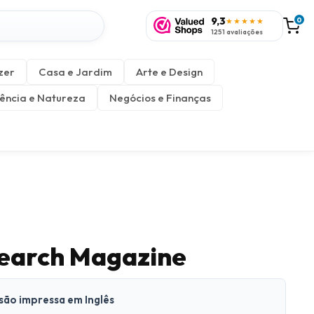
9,3
0
★★★★★
1251 avaliações
zer
Casa e Jardim
Arte e Design
ência e Natureza
Negócios e Finanças
earch Magazine
rsão impressa em Inglês