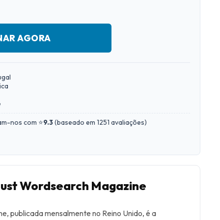
NAR AGORA
ugal
ica
e
iam-nos com ⭐
9.3
(
baseado em 1251 avaliações
)
 Just Wordsearch Magazine
e, publicada mensalmente no Reino Unido, é a