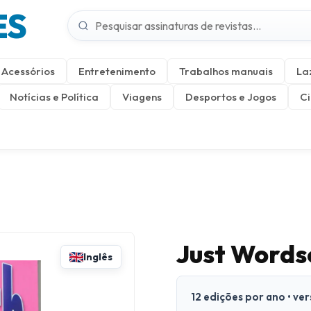
ES
Acessórios
Entretenimento
Trabalhos manuais
La
Notícias e Política
Viagens
Desportos e Jogos
Ci
Just Words
Inglês
12 edições por ano • ve