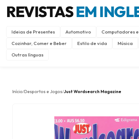
REVISTAS
EM INGL
Ideias de Presentes
Automotivo
Computadores e 
Cozinhar, Comer e Beber
Estilo de vida
Música
Outras línguas
Início
Desportos e Jogos
Just Wordsearch Magazine
/
/