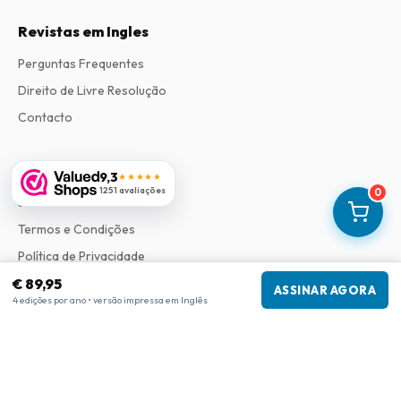
Revistas em Ingles
Perguntas Frequentes
Direito de Livre Resolução
Contacto
Informações
9,3
★★★★★
1251 avaliações
0
Sobre Nós
Termos e Condições
Política de Privacidade
€ 89,95
Procedimento de Reclamações
ASSINAR AGORA
4 edições por ano • versão impressa em Inglês
Informações da empresa
Empresa
:
Maja Magazines
3043 PR Rotterdam, Países Baixos