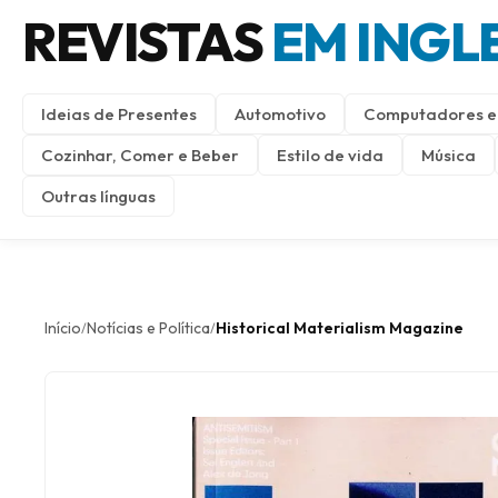
REVISTAS
EM INGL
Ideias de Presentes
Automotivo
Computadores e 
Cozinhar, Comer e Beber
Estilo de vida
Música
Outras línguas
Início
Notícias e Política
Historical Materialism Magazine
/
/