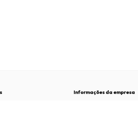
s
Informações da empresa
Empresa
:
Maja Magazines
3043 PR Rotterdam, Países Baixos
dições
Número de IVA
:
NL817937778B01
vacidade
Câmara de Comércio
:
27300515
de Reclamações