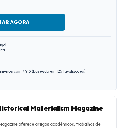
NAR AGORA
ugal
ica
e
iam-nos com ⭐
9.3
(
baseado em 1251 avaliações
)
Historical Materialism Magazine
 Magazine oferece artigos acadêmicos, trabalhos de