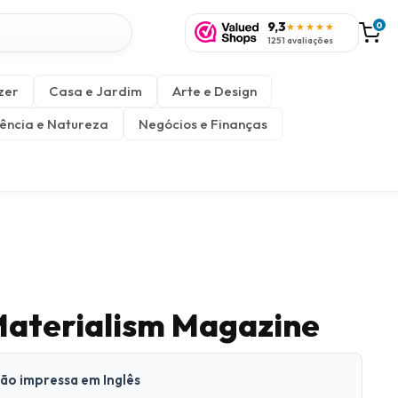
9,3
0
★★★★★
1251 avaliações
zer
Casa e Jardim
Arte e Design
ência e Natureza
Negócios e Finanças
 Materialism Magazine
são impressa em Inglês