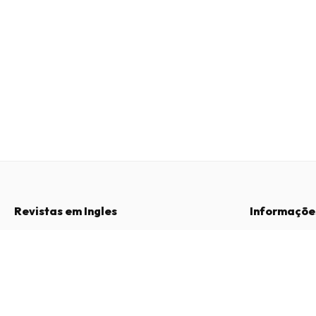
Revistas em Ingles
Informaçõe
Perguntas Frequentes
Sobre Nós
Historical Materialism Magazine
Direito de Livre Resolução
Termos e Con
4 edições por ano • versão impressa em Inglês
Contacto
Política de Pri
Procedimento 