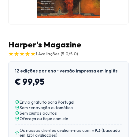
Harper's Magazine
★
★
★
★
★
★
★
★
★
★
1
Avaliações
(5.0/5.0)
12 edições por ano • versão impressa em Inglês
€ 99,95
Envio gratuito para Portugal
Sem renovação automática
Sem custos ocultos
Ofereça ou fique com ele
Os nossos clientes avaliam-nos com ⭐
9.3
(
baseado
em 1251 avaliações
)