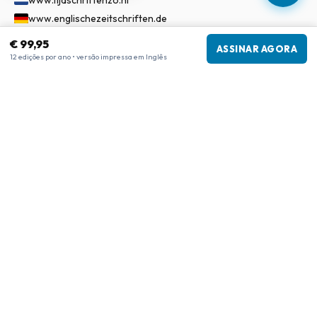
www.tijdschriftenzo.nl
www.englischezeitschriften.de
www.magazinesenanglais.fr
€ 99,95
ASSINAR AGORA
www.rivisteininglese.it
12 edições por ano • versão impressa em Inglês
www.papermagazines.com
www.americanmagazines.co.uk
www.engelskatidskrifter.se
www.internationalemagasiner.dk
www.englanninkielisetlehdet.fi
www.revistaseningles.es
www.revistasemingles.pt