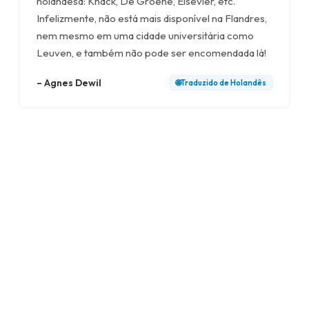
holandesa: Knack, De Groene, Elsevier, etc.
Infelizmente, não está mais disponível na Flandres,
nem mesmo em uma cidade universitária como
Leuven, e também não pode ser encomendada lá!
–
Agnes Dewil
🌐
Traduzido de
Holandês