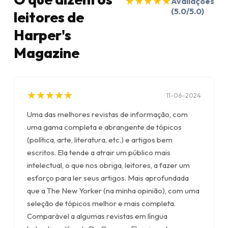
★
★
★
★
★
★
★
★
★
★
Avaliações
(5.0/5.0)
leitores de
Harper's
Magazine
★
★
★
★
★
★
★
★
★
★
11-06-2024
Uma das melhores revistas de informação, com
uma gama completa e abrangente de tópicos
(política, arte, literatura, etc.) e artigos bem
escritos. Ela tende a atrair um público mais
intelectual, o que nos obriga, leitores, a fazer um
esforço para ler seus artigos. Mais aprofundada
que a The New Yorker (na minha opinião), com uma
seleção de tópicos melhor e mais completa.
Comparável a algumas revistas em língua