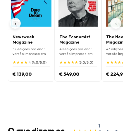
‹
›
Newsweek
The Economist
The New Yo
Magazine
Magazine
Magazine
52 edições por ano •
48 edições por ano •
47 edições por 
versão impressa em
versão impressa em
versão impres
Inglês
Inglês
Inglês
★
★
★
★
★
★
★
★
★
★
★
★
★
★
★
★
★
★
★
★
★
★
★
★
★
★
★
★
★
★
(4.0/5.0)
(5.0/5.0)
(4.
€ 139,00
€ 549,00
€ 224,95
1
O que dizem os